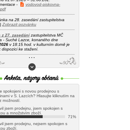
mentace -
vodovod-piskovna-
pdf
nka na 28. zasedání zastupitelstva
 |
Zobrazit pozvánku
 z 27. zasedání
zastupitelstva MČ
 - Suché Lazce, konaného dne
2026
v 18:15 hod. v kulturním domě je
 dispozici ke stažení.
te spokojeni s novou prodejnou s
inami v S. Lazcích? Hlasujte kliknutím na
z možností.
vil jsem prodejnu, jsem spokojen s
ou a množstvím zboží.
71%
vil jsem prodejnu, nejsem spokojen s
ou zboží.