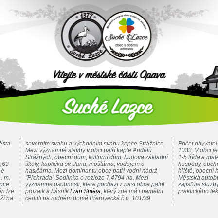
ěsta
severním svahu a východním svahu kopce Strážnice.
Počet obyvatel 
Mezi významné stavby v obci patří kaple Andělů
1033. V obci j
Strážných, obecní dům, kulturní dům, budova základní
1-5 třída a mat
6,63
školy, kaplička sv. Jana, moštárna, vodojem a
hospody, obcho
né
hasičárna. Mezi dominantu obce patří vodní nádrž
hřiště, obecní h
. m.
"Přehrada" Sedlinka o rozloze 7,4794 ha. Mezi
Městská autobu
opce
významné osobnosti, které pochází z naší obce patřil
zajišťuje služ
n lze
prozaik a básník
Fran Směja
, který zde má i pamětní
praktického lé
ží na
ceduli na rodném domě Přerovecká č.p. 101/39.