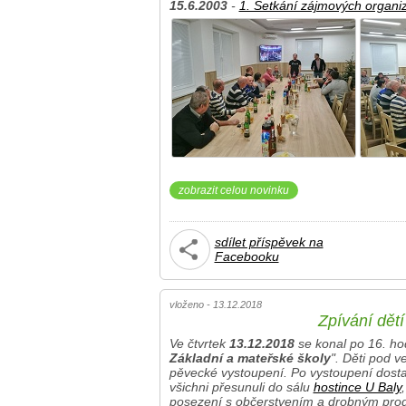
15.6.2003
-
1. Setkání zájmových organi
zobrazit celou novinku
sdílet příspěvek na
Facebooku
vloženo - 13.12.2018
Zpívání dětí
Ve čtvrtek
13.12.2018
se konal po 16. hod
Základní a mateřské školy
". Děti pod v
pěvecké vystoupení. Po vystoupení dosta
všichni přesunuli do sálu
hostince U Baly
posezení s občerstvením a drobným pro