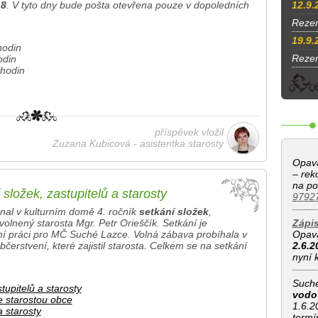
18
. V tyto dny bude pošta otevřena pouze v dopoledních
12.9.
Rezer
19.9.
odin
Rezer
din
hodin
příspěvek vložil
Zuzana Kubicová - asistentka starosty
Opava
– rek
na po
 složek, zastupitelů a starosty
97927
nal v kulturním domě 4. ročník
setkání složek
,
volnený starosta Mgr. Petr Orieščík. Setkání je
Zápis
í práci pro MČ Suché Lazce. Volná zábava probíhala v
Opava
erstvení, které zajistil starosta. Celkem se na setkání
2.6.2
nyní k
Suche
tupitelů a starosty
vodo
e starostou obce
1.6.2
a starosty
termi