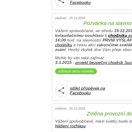
Facebooku
vloženo - 20.12.2018
Pozvánka na slavnos
Vážení spoluobčané, ve středu
19.12.20
kolaudačnímu souhlasu
k
chodníku
po
14:00
hod. na slavnostní
PRVNÍ VÝŠLÁ
chodníku
a celou akci
zakončíme svařá
zváni
. Hezký zbytek dne Vám přeje obec
Mohlo by vás také zajímat:
3.3.2015
-
projekt bezpečný chodník Suc
zobrazit celou novinku
sdílet příspěvek na
Facebooku
vloženo - 20.12.2018
Změna provozní d
Vážení spoluobčané, mezi svátky bude 
hlášení rozhlasu
.