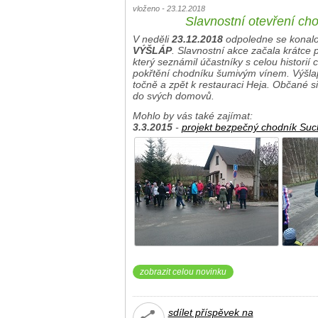
vloženo - 23.12.2018
Slavnostní otevření c
V neděli
23.12.2018
odpoledne se konalo
VÝŠLÁP
. Slavnostní akce začala krátce
který seznámil účastníky s celou historií
pokřtění chodníku šumivým vínem. Výšla
točně a zpět k restauraci Heja. Občané si
do svých domovů.
Mohlo by vás také zajímat:
3.3.2015
-
projekt bezpečný chodník Suc
zobrazit celou novinku
sdílet příspěvek na