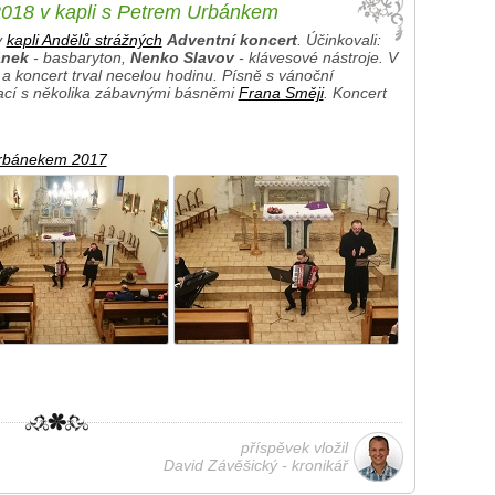
2018 v kapli s Petrem Urbánkem
v
kapli Andělů strážných
Adventní koncert
. Účinkovali:
ánek
- basbaryton,
Nenko Slavov
- klávesové nástroje. V
 a koncert trval necelou hodinu. Písně s vánoční
tací s několika zábavnými básněmi
Frana Směji
. Koncert
Urbánekem 2017
příspěvek vložil
David Závěšický - kronikář