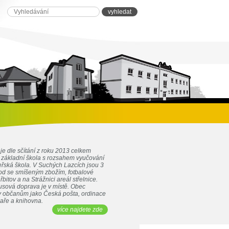
je dle sčítání z roku 2013 celkem
e základní škola s rozsahem vyučování
eřská škola. V Suchých Lazcích jsou 3
d se smíšeným zbožím, fotbalové
řbitov a na Strážnici areál střelnice.
sová doprava je v místě. Obec
by občanům jako Česká pošta, ordinace
kaře a knihovna.
více najdete zde