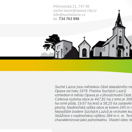
Přerovecká 21, 747 95
suche.lazce@opava-city.cz
info@suchelazce.cz
tel.
734 763 998
.
Suché Lazce jsou městskou částí statutárního m
Opava od roku 1979. Poloha Suchých Lazců
vzhledem k městu Opava je v jihovýchodní části.
Celková rozloha obce je 447,81 ha z toho je 30
ha orné půdy, 19,67 ha lesů a 58,25 ha zastavě
plochy. Nadmořská výška obce je kolem 245 m n
Nejvyšším bodem Suchých Lazců je vrcholek k
Strážnice s nadmořskou výškou 364 m n. m. Teré
charakterizovat jako pahorkatinu. Vlastní obec le