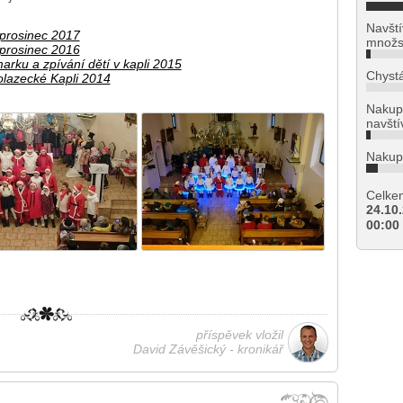
Navští
 prosinec 2017
množs
 prosinec 2016
arku a zpívání dětí v kapli 2015
Chystá
olazecké Kapli 2014
Nakupu
navštív
Nakupu
Celke
24.10
00:00
příspěvek vložil
David Závěšický - kronikář