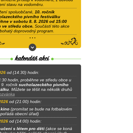
ení stavu na vodoměru.
ení spoluobčané,
10. ročník
lazeckého pivního festiválku
hne v sobotu 8. 8. 2026 od 15:00
 ve středu obce.
Součástí této akce
bohatý doprovodný program.
026
od (14:30) hodin:
:30 hodin, proběhne ve středu obce u
 9. ročník
sucholazeckého pivního
válku
. Můžete se těšit na několik druhů
ozvánka
2026
od (21:00) hodin:
 kino
(promítat se bude na fotbalovém
, pořádá obecní úřad)
2026
od (14:00) hodin:
učení s létem pro děti
(akce se koná