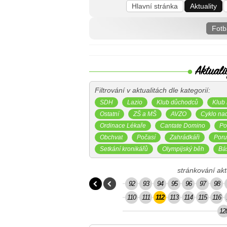
Hlavní stránka
Aktuality
Fotb
Filtrování v aktualitách dle kategorií:
SDH
Lazio
Klub důchodců
Klub 
Ostatní
ZŠ a MŠ
AVZO
Cyklo na
Ordinace Lékaře
Cantate Domino
Po
Obchvat
Počasí
Zahrádkáři
Poru
Setkání kronikářů
Olympijský běh
Bá
stránkování aktu
92
93
94
95
96
97
98
110
111
112
113
114
115
116
12