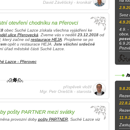
na fo
David Závěšický - kronikář
2.9.2
Svoz 
4.9.2
tní otevření chodníku na Přerovci
4.9. -
18
obec Suché Lazce získala všechna vyjádření ke
obce, 
dél ulice Přerovecká
. Zveme vás v neděli
23.12.2018
od
posví
P
, který začne od
restaurace HEJA
. Projdeme se po
6.9.20
kem
opět u restaurace HEJA.
Jste všichni srdečně
Pozv
ní úřad městské části Suché Lazce.
hé Lazce - Přerovec
příspěvek vložil
9.8.2
Mgr. Petr Orieščík - starosta
Rezer
22.8.
Reze
oby pošty PARTNER mezi svátky
11.9.
změna provozní doby
pošty PARTNER
, Suché Lazce viz
Zastu