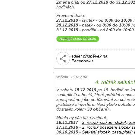
Změna platí od
27.12.2018 do 31.12.20
hodinách.
Provozní doba:
27.12.2018 -
čtvrtek - od
8:00 do 10:00
h
28.12.2018
- pátek - od
8:00 do 10:00
ho
31.12.2018
- pondělí - od
8:00 do 10:00
zobrazit celou novinku
sdílet příspěvek na
Facebooku
vloženo - 16.12.2018
4. ročník setkání
V sobotu
15.12.2018
po 18. hodině se ko
zastupitelů a hostů, které pořádal znovuz
koncipováno jako poděkování za celoročn
přátelské atmosféře. Nechybělo bohaté obč
dostavilo kolem
30 občanů
.
Mohlo by vás také zajímat:
16.12.2017
-
3. ročník setkání složek, zas
17.12.2016
-
2. ročník posezení složek s
30.10.2015
-
Setkání složek, zastupitelů 