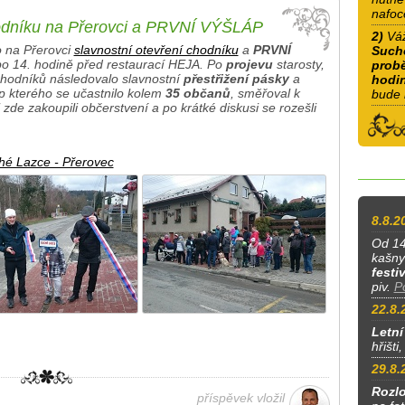
nafoc
hodníku na Přerovci a PRVNÍ VÝŠLÁP
2)
Váž
 na Přerovci
slavnostní otevření chodníku
a
PRVNÍ
Sucho
 po 14. hodině před restaurací HEJA. Po
projevu
starosty,
probě
 chodníků následovalo slavnostní
přestřižení pásky
a
hodin
p kterého se učastnilo kolem
35 občanů
, směřoval k
bude 
 zde zakoupili občerstvení a po krátké diskusi se rozešli
hé Lazce - Přerovec
8.8.2
Od 14
kašny
festi
piv.
P
22.8.
Letní
hřišti
29.8.
Rozlo
příspěvek vložil