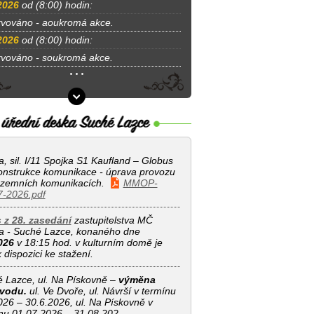
2026
od (8:00) hodin:
vováno - aoukromá akce.
2026
od (8:00) hodin:
vováno - soukromá akce.
, sil. I/11 Spojka S1 Kaufland – Globus
onstrukce komunikace - úprava provozu
zemních komunikacích.
MMOP-
-2026.pdf
 z 28. zasedání
zastupitelstva MČ
 - Suché Lazce, konaného dne
026
v 18:15 hod. v kulturním domě je
 dispozici ke stažení.
́ Lazce, ul. Na Pískovně –
výměna
vodu.
ul. Ve Dvoře, ul. Návrší v termínu
026 – 30.6.2026, ul. Na Pískovně v
́nu 01.07.2026 – 31.08.202.