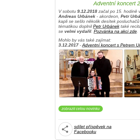
Adventní koncert 
V sobotu
9.12.2018
začal po 15. hodině 
Andreas Urbánek
- akordeon,
Petr Urb
kapli se sešlo několik desítek posluchačů
tématikou doplnil
Petr Urbánek
také reci
se
velmi vydařil
.
Pozvánka na akci zde
.
Mohlo by vás také zajímat:
3.12.2017
-
Adventní koncert s Petrem 
zobrazit celou novinku
sdílet příspěvek na
Facebooku