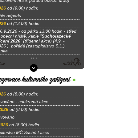
tbalovém hřišti, pořádá obecní úřad)
026
od (9:00) hodin:
bio odpadu.
026
od (13:00) hodin:
 6.9.2026 - od pátku 13:00 hodin - střed
obecní hřiště, kaple "
Sucholazecké
cení 2026
" (třídenní akce) (4.9. -
26 ), pořádá (zastupitelstvo S.L.).
ánka
026
od (8:00) hodin:
vováno - soukromá akce.
2026
od (8:00) hodin:
rvováno
2026
od (8:00) hodin:
pitestvo MČ Suché Lazce