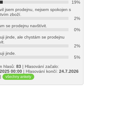
19%
vil jsem prodejnu, nejsem spokojen s
tvím zboží.
2%
m se prodejnu navštívit.
0%
ji jinde, ale chystám se prodejnu
it.
2%
ji jinde.
5%
m hlasů:
83
| Hlasování začalo:
.2025 00:00
| Hlasování končí:
24.7.2026
|
všechny ankety