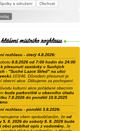
Spolky a sdružení
Obchvat
vodaj
ní rozhlasu - úterý 4.8.2026:
obotu
8.8.2026 od 7:00 hodin do 24:00
e
k přesunutí zastávky v Suchých
ch - "Suché Lazce Střed" na ulici
oveck
á 103/46. Důvodem přesunutí je
í obecní akce. Děkujeme za pochopení.
ůvodu kulturní akce pořádané obecním
em
bude parkoviště u obecního úřadu
tku 7.8.2026 do pondělí 10.8.2025
řeno
.
ní rozhlasu - pondělí 3.8.2026:
namujeme všem spoluobčanům, že
od
y 5. 8. 2026 do soboty 8. 8. 2026 bude
í obci probíhat opis z vodoměru.
Je
 umožnit přístup k vodoměru, z důvodu