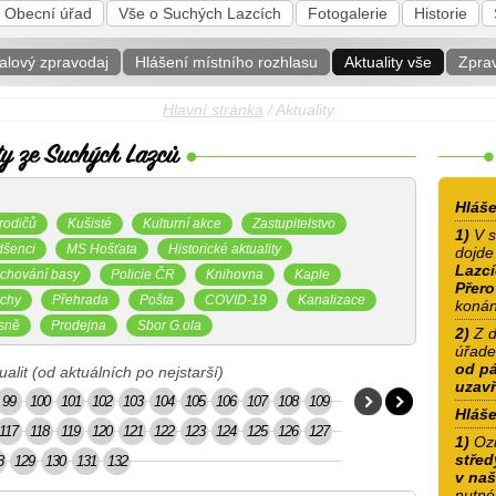
Obecní úřad
Vše o Suchých Lazcích
Fotogalerie
Historie
alový zpravodaj
Hlášení místního rozhlasu
Aktuality vše
Zpra
Hlavní stránka
/ Aktuality
Hláše
rodičů
Kušisté
Kulturní akce
Zastupitelstvo
1)
V s
dšenci
MS Hošťata
Historické aktuality
dojd
Lazcí
chování basy
Policie ČR
Knihovna
Kaple
Přer
chy
Přehrada
Pošta
COVID-19
Kanalizace
konán
sně
Prodejna
Sbor G.ola
2)
Z d
úřad
od pá
alit (od aktuálních po nejstarší)
uzav
99
100
101
102
103
104
105
106
107
108
109
Hláše
117
118
119
120
121
122
123
124
125
126
127
1)
Oz
střed
8
129
130
131
132
v naš
nutné