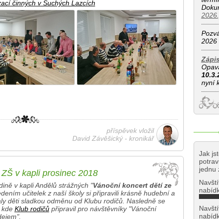
zací činných v Suchých Lazcích
Doku
2026.
Pozvá
2026
Zápis
Opava
10.3.
nyní k
příspěvek vložil
David Závěšický - kronikář
Jak js
potrav
jednu 
 ZŠ v kapli prosinec 2018
Navští
ině v kapli Andělů strážných "
Vánoční koncert dětí ze
nabídk
edením učitelek z naší školy si připravili krásně hudební a
ly děti sladkou odměnu od Klubu rodičů. Nasledně se
Navští
, kde
Klub rodičů
připravil pro návštěvníky "Vánoční
nabídk
dejem".