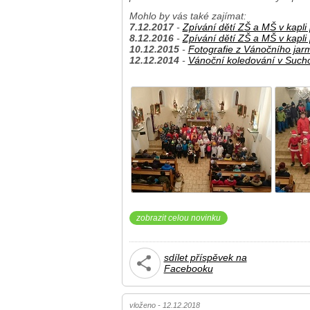
Mohlo by vás také zajímat:
7.12.2017
-
Zpívání dětí ZŠ a MŠ v kapli
8.12.2016
-
Zpívání dětí ZŠ a MŠ v kapli
10.12.2015
-
Fotografie z Vánočního jarm
12.12.2014
-
Vánoční koledování v Such
zobrazit celou novinku
sdílet příspěvek na
Facebooku
vloženo - 12.12.2018