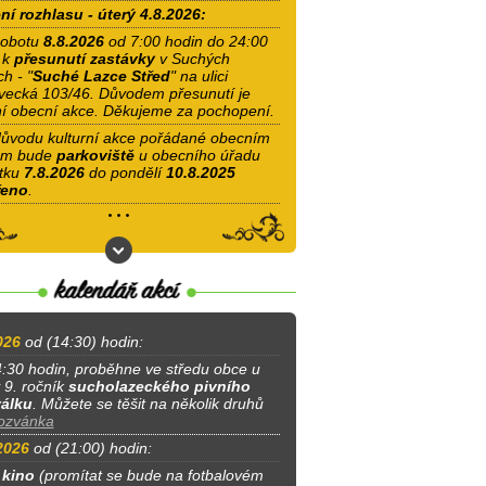
ní rozhlasu - úterý 4.8.2026:
obotu
8.8.2026
od 7:00 hodin do 24:00
 k
přesunutí zastávky
v Suchých
h - "
Suché Lazce Střed
" na ulici
vecká 103/46. Důvodem přesunutí je
í obecní akce. Děkujeme za pochopení.
ůvodu kulturní akce pořádané obecním
em bude
parkoviště
u obecního úřadu
tku
7.8.2026
do pondělí
10.8.2025
řeno
.
026
od (14:30) hodin:
:30 hodin, proběhne ve středu obce u
 9. ročník
sucholazeckého pivního
válku
. Můžete se těšit na několik druhů
ozvánka
2026
od (21:00) hodin:
 kino
(promítat se bude na fotbalovém