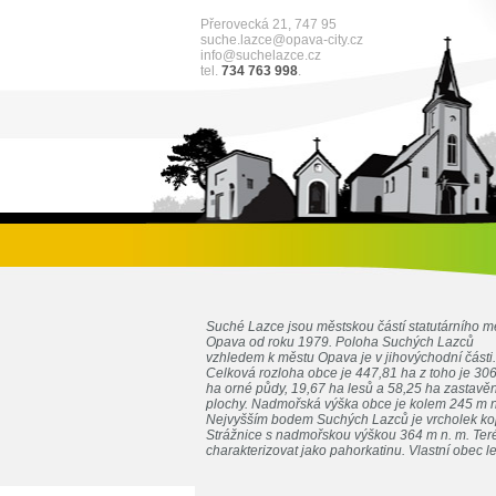
Přerovecká 21, 747 95
suche.lazce@opava-city.cz
info@suchelazce.cz
tel.
734 763 998
.
Suché Lazce jsou městskou částí statutárního m
Opava od roku 1979. Poloha Suchých Lazců
vzhledem k městu Opava je v jihovýchodní části.
Celková rozloha obce je 447,81 ha z toho je 30
ha orné půdy, 19,67 ha lesů a 58,25 ha zastavě
plochy. Nadmořská výška obce je kolem 245 m n
Nejvyšším bodem Suchých Lazců je vrcholek k
Strážnice s nadmořskou výškou 364 m n. m. Teré
charakterizovat jako pahorkatinu. Vlastní obec le