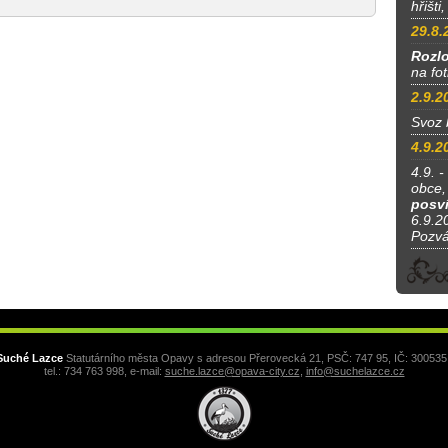
hřišti
29.8.
Rozlo
na fo
2.9.2
Svoz 
4.9.2
4.9. -
obce, 
posví
6.9.20
Pozv
Suché Lazce
Statutárního města Opavy s adresou Přerovecká 21, PSČ: 747 95, IČ: 300535
tel.: 734 763 998, e-mail:
suche.lazce@opava-city.cz
,
info@suchelazce.cz