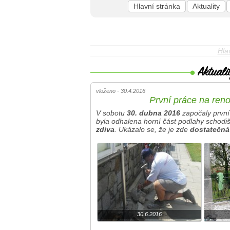
Hlavní stránka
Aktuality
Hla
vloženo - 30.4.2016
První práce na reno
V sobotu
30. dubna 2016
započaly první
byla odhalena horní část podlahy schodi
zdiva
. Ukázalo se, že je zde
dostatečná
30.6.2016