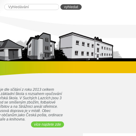
je dle sčítání z roku 2013 celkem
e základní škola s rozsahem vyučování
eřská škola. V Suchých Lazcích jsou 3
d se smíšeným zbožím, fotbalové
řbitov a na Strážnici areál střelnice.
sová doprava je v místě. Obec
by občanům jako Česká pošta, ordinace
kaře a knihovna.
více najdete zde