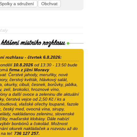
Spolky a sdružení
Obchvat
čaly
ní rozhlasu - čtvrtek 6.8.2026:
ondělí
10.8.2026
od 13:30 - 13:50 bude
romá
firma z jižní Moravy
vat: Čerstvé jahody, meruňky, nové
ory, čerstvý květák, hlávkový salát,
a, okurky, cibuli, česnek, borůvky, jablka,
, zelí, brokolici, hroznové víno,
óny a další ovoce a zeleninu dle aktuální
y, čerstvá vejce od 2,50 Kč / ks a
loutková, vlašské ořechy loupané, fazole
, český med, ovocná vína, sirupy,
lády, nakládanou zeleninu, slovenské
číky, maďarské klobásy. Dále nabízí
 výběr bonbónů a čokolád. Možnost
nání okurek nakládaček a rozvozu až do
na tel:
736 127 257.