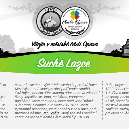
ěsta
severním svahu a východním svahu kopce Strážnice.
Počet obyvatel 
Mezi významné stavby v obci patří kaple Andělů
1033. V obci j
Strážných, obecní dům, kulturní dům, budova základní
1-5 třída a mat
6,63
školy, kaplička sv. Jana, moštárna, vodojem a
hospody, obcho
né
hasičárna. Mezi dominantu obce patří vodní nádrž
hřiště, obecní h
. m.
"Přehrada" Sedlinka o rozloze 7,4794 ha. Mezi
Městská autobu
opce
významné osobnosti, které pochází z naší obce patřil
zajišťuje služ
n lze
prozaik a básník
Fran Směja
, který zde má i pamětní
praktického lé
ží na
ceduli na rodném domě Přerovecká č.p. 101/39.