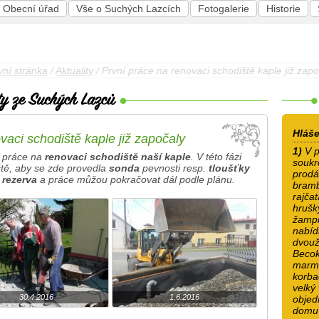
Obecní úřad
Vše o Suchých Lazcích
Fotogalerie
Historie
vní stránka
/
Aktuality
/ První práce na renovaci schodiště kaple již zapo
Hláše
vaci schodiště kaple již započaly
1)
V p
 práce na
renovaci schodiště naší kaple
. V této fázi
souk
ště, aby se zde provedla
sonda
pevnosti resp.
tloušťky
prodá
 rezerva
a práce můžou pokračovat dál podle plánu.
bramb
rajčat
hrušky
žampi
nabídk
dvouž
Becok
marme
korba
velký
30.4.2016
1.6.2016
objed
domu 