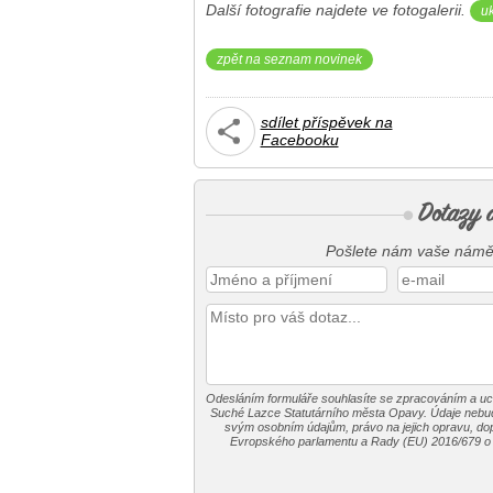
Další fotografie najdete ve fotogalerii.
uk
zpět na seznam novinek
sdílet příspěvek na
Facebooku
Pošlete nám vaše námět
Odesláním formuláře souhlasíte se zpracováním a u
Suché Lazce Statutárního města Opavy. Údaje nebud
svým osobním údajům, právo na jejich opravu, dopl
Evropského parlamentu a Rady (EU) 2016/679 o o