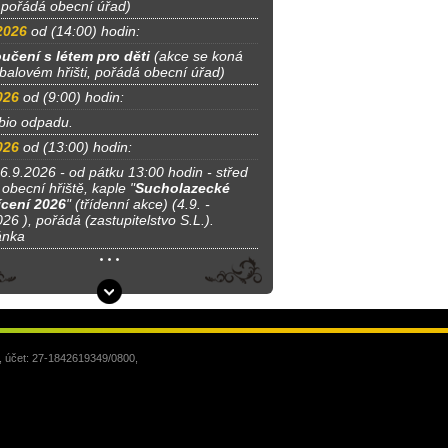
, pořádá obecní úřad)
2026
od (14:00) hodin:
učení s létem pro děti
(akce se koná
tbalovém hřišti, pořádá obecní úřad)
026
od (9:00) hodin:
bio odpadu.
026
od (13:00) hodin:
 6.9.2026 - od pátku 13:00 hodin - střed
obecní hřiště, kaple "
Sucholazecké
cení 2026
" (třídenní akce) (4.9. -
26 ), pořádá (zastupitelstvo S.L.).
ánka
, účet: 27-1842619349/0800,