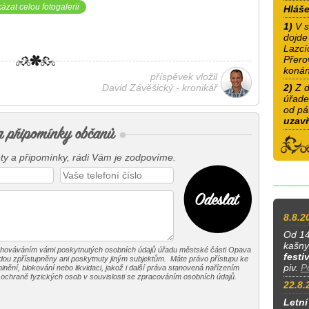
ázat celou fotogalerii
Hláše
1)
V s
dojde
Lazcíc
Přero
konán
příspěvek vložil
David Závěšický - kronikář
2)
Z d
úřad
od pá
uzav
y a připomínky, rádi Vám je zodpovíme.
8.8.2
Od 14
kašny
chováváním vámi poskytnutých osobních údajů úřadu městské části Opava
festi
ou zpřístupněny ani poskytnuty jiným subjektům. Máte právo přístupu ke
piv.
P
nění, blokování nebo likvidaci, jakož i další práva stanovená nařízením
chraně fyzických osob v souvislosti se zpracováním osobních údajů.
22.8.
Letní