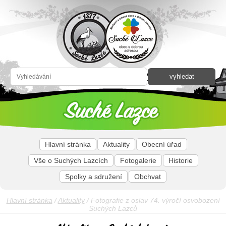
Hlavní stránka
Aktuality
Obecní úřad
Vše o Suchých Lazcích
Fotogalerie
Historie
Spolky a sdružení
Obchvat
Hlavní stránka
/
Aktuality
/ Fotografie z oslav 74. výročí osvobození
Suchých Lazců