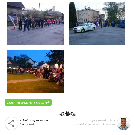
zpět na seznam novinek
sdílet příspěvek na
příspěvek vložil
Facebooku
David Závěšický - kronikář