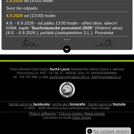
2.9.2026
od (9:00) hodin:
Svoz bio odpadu.
4.9.2026
od (13:00) hodin:
4.9. - 6.9.2026 - od pátku 13:00 hodin - střed obce, obecní
hřiště, kaple "
Sucholazecké posvícení 2026
" (třídenní akce)
(4.9. - 6.9.2026 ), pořádá (zastupitelstvo S.L.). Pozvánka
Úřad městské části Opava
Suché Lazce
Statutárního města Opavy s adresou
Přerovecká 21, PSČ: 747 95, IČ: 300535, účet: 27-1842619349/0800,
tel.: 734 763 998, e-mail:
suche.lazce@opava-city.cz
,
info@suchelazce.cz
Suché Lazce na
facebooku
|
archiv akcí
fotografie
|
Suché Lazce na
Youtube
© 2002 - 2026 všechna práva vyhrazena pro Dave Design
Přidat k oblíbeným
|
Tisknout stránku
|
Mapa stránek
vytvořeno ve studiu
Dave Design
Na začátek stránky