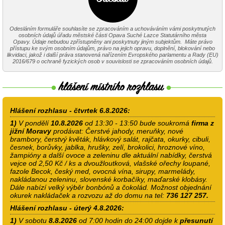
Odesláním formuláře souhlasíte se zpracováním a uchováváním vámi poskytnutých
osobních údajů úřadu městské části Opava Suché Lazce Statutárního města
Opavy. Údaje nebudou zpřístupněny ani poskytnuty jiným subjektům. Máte právo
přístupu ke svým osobním údajům, právo na jejich opravu, doplnění, blokování nebo
likvidaci, jakož i další práva stanovená nařízením Evropského parlamentu a Rady (EU)
2016/679 o ochraně fyzických osob v souvislosti se zpracováním osobních údajů.
Hlášení rozhlasu - čtvrtek 6.8.2026:
1)
V pondělí
10.8.2026
od 13:30 - 13:50 bude soukromá
firma z
jižní Moravy
prodávat: Čerstvé jahody, meruňky, nové
brambory, čerstvý květák, hlávkový salát, rajčata, okurky, cibuli,
česnek, borůvky, jablka, hrušky, zelí, brokolici, hroznové víno,
žampióny a další ovoce a zeleninu dle aktuální nabídky, čerstvá
vejce od 2,50 Kč / ks a dvoužloutková, vlašské ořechy loupané,
fazole Becok, český med, ovocná vína, sirupy, marmelády,
nakládanou zeleninu, slovenské korbačíky, maďarské klobásy.
Dále nabízí velký výběr bonbónů a čokolád. Možnost objednání
okurek nakládaček a rozvozu až do domu na tel:
736 127 257.
Hlášení rozhlasu - úterý 4.8.2026:
1)
V sobotu
8.8.2026
od 7:00 hodin do 24:00 dojde k
přesunutí