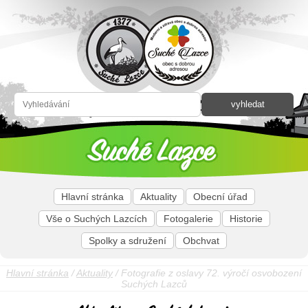
Hlavní stránka
Aktuality
Obecní úřad
Vše o Suchých Lazcích
Fotogalerie
Historie
Spolky a sdružení
Obchvat
Hlavní stránka
/
Aktuality
/ Fotografie z oslavy 72. výročí osvobození
Suchých Lazců