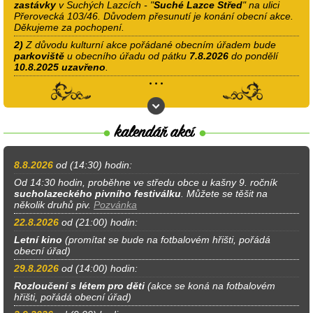
zastávky
v Suchých Lazcích - "
Suché Lazce Střed
" na ulici
Přerovecká 103/46. Důvodem přesunutí je konání obecní akce.
Děkujeme za pochopení.
2)
Z důvodu kulturní akce pořádané obecním úřadem bude
parkoviště
u obecního úřadu od pátku
7.8.2026
do pondělí
10.8.2025
uzavřeno
.
8.8.2026
od (14:30) hodin:
Od 14:30 hodin, proběhne ve středu obce u kašny 9. ročník
sucholazeckého pivního festiválku
. Můžete se těšit na
několik druhů piv.
Pozvánka
22.8.2026
od (21:00) hodin:
Letní kino
(promítat se bude na fotbalovém hřišti, pořádá
obecní úřad)
29.8.2026
od (14:00) hodin:
Rozloučení s létem pro děti
(akce se koná na fotbalovém
hřišti, pořádá obecní úřad)