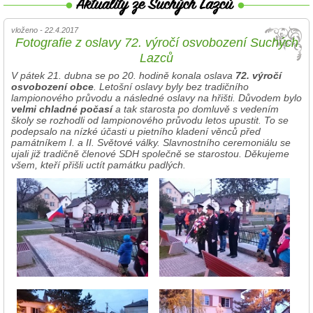
vloženo - 22.4.2017
Fotografie z oslavy 72. výročí osvobození Suchých
Lazců
V pátek 21. dubna se po 20. hodině konala oslava
72. výročí
osvobození obce
. Letošní oslavy byly bez tradičního
lampionového průvodu a následné oslavy na hřišti. Důvodem bylo
velmi chladné počasí
a tak starosta po domluvě s vedením
školy se rozhodli od lampionového průvodu letos upustit. To se
podepsalo na nízké účasti u pietního kladení věnců před
památníkem I. a II. Světové války. Slavnostního ceremoniálu se
ujali již tradičně členové SDH společně se starostou. Děkujeme
všem, kteří přišli uctít památku padlých.