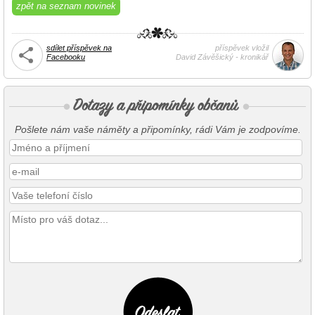
zpět na seznam novinek
sdílet příspěvek na
příspěvek vložil
Facebooku
David Závěšický - kronikář
Pošlete nám vaše náměty a připomínky, rádi Vám je zodpovíme.