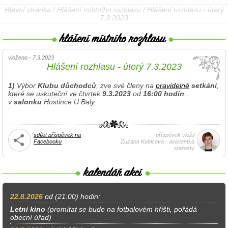
Hlavní stránka
/
Hlášení místního rozhlasu
/ Hlášení rozhlasu - úterý
7.3.2023
vloženo - 7.3.2023
Hlášení rozhlasu - úterý 7.3.2023
1)
Výbor
Klubu důchodců
, zve své členy na
pravidelné
setkání
,
které se uskuteční ve čtvrtek
9.3.2023
od
16:00 hodin
,
v
salonku
Hostince U Baly.
sdílet příspěvek na
příspěvek vložil
Facebooku
Zuzana Kubicová - asistentka
starosty
22.8.2026
od (21:00) hodin:
Letní kino
(promítat se bude na fotbalovém hřišti, pořádá
obecní úřad)