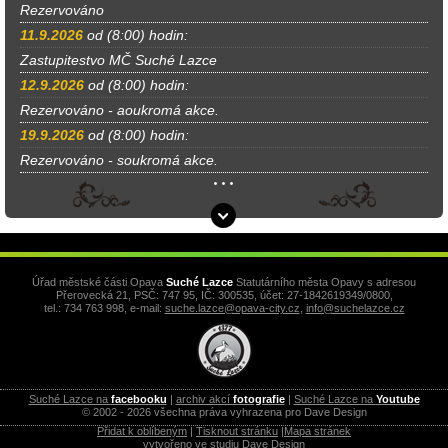
Rezervováno
11.9.2026
od (8:00) hodin:
Zastupitestvo MČ Suché Lazce
12.9.2026
od (8:00) hodin:
Rezervováno - aoukromá akce.
19.9.2026
od (8:00) hodin:
Rezervováno - soukromá akce.
Úřad městské části Opava
Suché Lazce
Statutárního města Opavy s adresou
Přerovecká 21, PSČ: 747 95, IČ: 300535, účet: 27-1842619349/0800,
tel.: 734 763 998, e-mail:
suche.lazce@opava-city.cz
,
info@suchelazce.cz
Suché Lazce na
facebooku
|
archiv akcí
fotografie
|
Suché Lazce na
Youtube
© 2002 - 2026 všechna práva vyhrazena pro Dave Design
Přidat k oblíbeným
|
Tisknout stránku
|
Mapa stránek
vytvořeno ve studiu
Dave Design