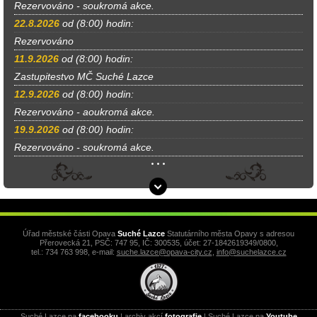
Rezervováno - soukromá akce.
22.8.2026
od (8:00) hodin:
Rezervováno
11.9.2026
od (8:00) hodin:
Zastupitestvo MČ Suché Lazce
12.9.2026
od (8:00) hodin:
Rezervováno - aoukromá akce.
19.9.2026
od (8:00) hodin:
Rezervováno - soukromá akce.
Úřad městské části Opava
Suché Lazce
Statutárního města Opavy s adresou
Přerovecká 21, PSČ: 747 95, IČ: 300535, účet: 27-1842619349/0800,
tel.: 734 763 998, e-mail:
suche.lazce@opava-city.cz
,
info@suchelazce.cz
Suché Lazce na
facebooku
|
archiv akcí
fotografie
|
Suché Lazce na
Youtube