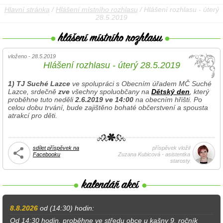
Hlavní stránka
/
Hlášení místního rozhlasu
/ Hlášení rozhlasu - úterý
28.5.2019
vloženo - 28.5.2019
Hlášení rozhlasu - úterý 28.5.2019
1)
TJ Suché Lazce
ve spolupráci s Obecním úřadem MČ Suché
Lazce, srdečně
zve
všechny spoluobčany na
Dětský den
, který
proběhne tuto neděli
2.6.2019 ve 14:00
na obecním hřišti. Po
celou dobu trvání, bude zajištěno bohaté občerstvení a spousta
atrakcí pro děti.
sdílet příspěvek na
příspěvek vložil
Facebooku
Zuzana Kubicová - asistentka
starosty
8.8.2026
od (14:30) hodin:
Od 14:30 hodin, proběhne ve středu obce u kašny 9. ročník