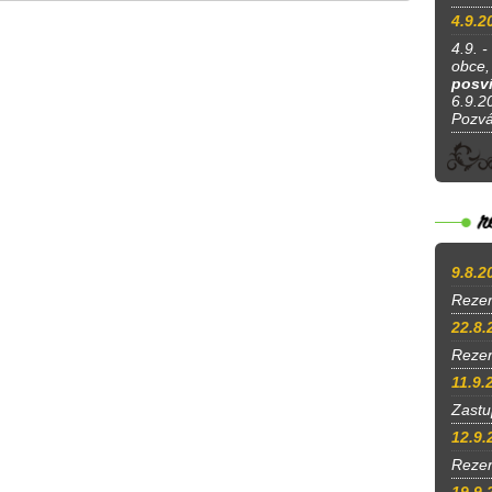
4.9.2
4.9. -
obce, 
posví
6.9.20
Pozv
9.8.2
Rezer
22.8.
Reze
11.9.
Zastu
12.9.
Rezer