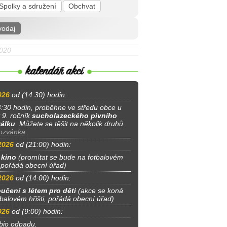
Spolky a sdružení
Obchvat
vodaj
2020
026
od (14:30) hodin:
:30 hodin, proběhne ve středu obce u
 9. ročník
sucholazeckého pivního
válku
. Můžete se těšit na několik druhů
ozvánka
2026
od (21:00) hodin:
 kino
(promítat se bude na fotbalovém
, pořádá obecní úřad)
2026
od (14:00) hodin:
učení s létem pro děti
(akce se koná
tbalovém hřišti, pořádá obecní úřad)
026
od (9:00) hodin:
bio odpadu.