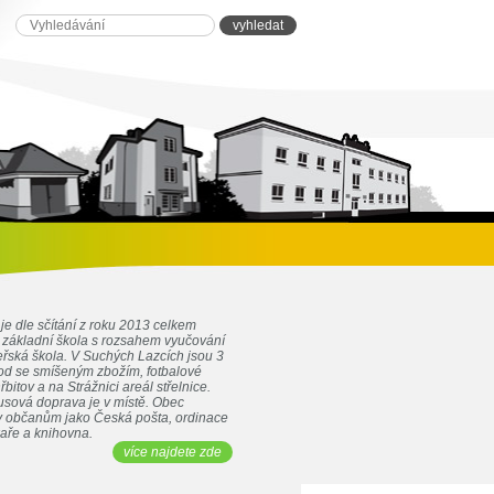
je dle sčítání z roku 2013 celkem
e základní škola s rozsahem vyučování
eřská škola. V Suchých Lazcích jsou 3
d se smíšeným zbožím, fotbalové
řbitov a na Strážnici areál střelnice.
sová doprava je v místě. Obec
by občanům jako Česká pošta, ordinace
kaře a knihovna.
více najdete zde