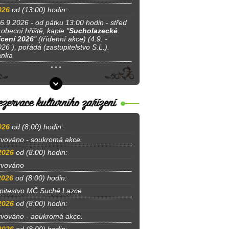
026
od (13:00) hodin:
 6.9.2026 - od pátku 13:00 hodin - střed
obecní hřiště, kaple "
Sucholazecké
cení 2026
" (třídenní akce) (4.9. -
26 ), pořádá (zastupitelstvo S.L.).
ánka
026
od (8:00) hodin:
vováno - soukromá akce.
2026
od (8:00) hodin:
rvováno
2026
od (8:00) hodin:
pitestvo MČ Suché Lazce
2026
od (8:00) hodin:
vováno - aoukromá akce.