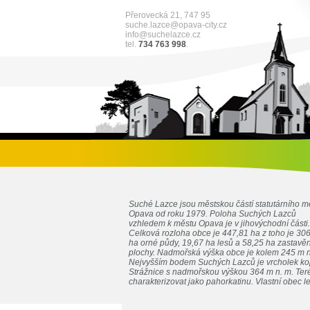
Přerovecká 21, 747 95
suche.lazce@opava-city.cz
info@suchelazce.cz
tel.
734 763 998
.
Suché Lazce jsou městskou částí statutárního m
Opava od roku 1979. Poloha Suchých Lazců
vzhledem k městu Opava je v jihovýchodní části.
Celková rozloha obce je 447,81 ha z toho je 30
ha orné půdy, 19,67 ha lesů a 58,25 ha zastavě
plochy. Nadmořská výška obce je kolem 245 m n
Nejvyšším bodem Suchých Lazců je vrcholek k
Strážnice s nadmořskou výškou 364 m n. m. Teré
charakterizovat jako pahorkatinu. Vlastní obec le