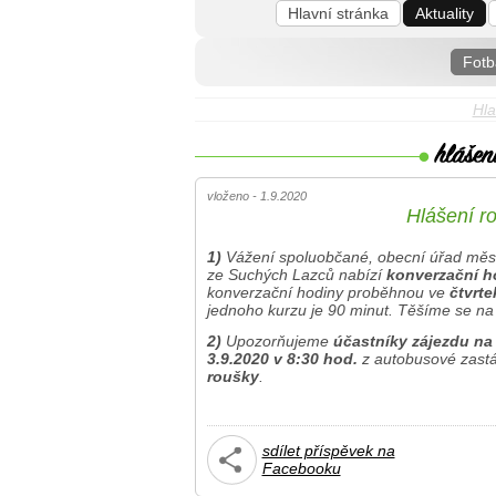
Hlavní stránka
Aktuality
Fotb
Hla
vloženo - 1.9.2020
Hlášení ro
1)
Vážení spoluobčané, obecní úřad měs
ze Suchých Lazců nabízí
konverzační h
konverzační hodiny proběhnou ve
čtvrte
jednoho kurzu je 90 minut. Těšíme se na
2)
Upozorňujeme
účastníky zájezdu na
3.9.2020 v 8:30 hod.
z autobusové zastá
roušky
.
sdílet příspěvek na
Facebooku