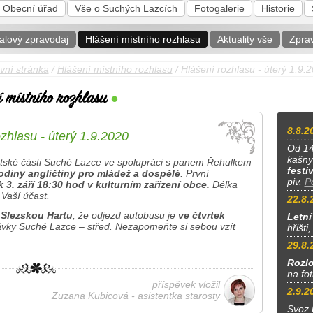
Obecní úřad
Vše o Suchých Lazcích
Fotogalerie
Historie
alový zpravodaj
Hlášení místního rozhlasu
Aktuality vše
Zpra
vní stránka
/
Hlášení místního rozhlasu
/ Hlášení rozhlasu - úterý 1.9.
8.8.2
zhlasu - úterý 1.9.2020
Od 14
kašny
tské části Suché Lazce ve spolupráci s panem Řehulkem
festi
odiny angličtiny pro mládež a dospělé
. První
piv.
P
k 3. září 18:30 hod v kulturním zařízení obce.
Délka
 Vaší účast.
22.8.
 Slezskou Hartu
, že odjezd autobusu je
ve čtvrtek
Letní
vky Suché Lazce – střed. Nezapomeňte si sebou vzít
hřišti
29.8.
Rozlo
na fo
příspěvek vložil
2.9.2
Zuzana Kubicová - asistentka starosty
Svoz 