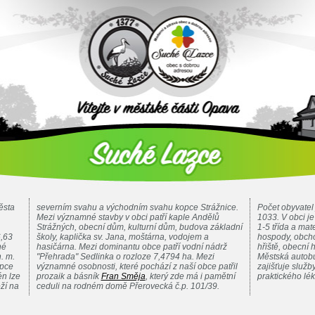
ěsta
severním svahu a východním svahu kopce Strážnice.
Počet obyvatel 
Mezi významné stavby v obci patří kaple Andělů
1033. V obci j
Strážných, obecní dům, kulturní dům, budova základní
1-5 třída a mat
6,63
školy, kaplička sv. Jana, moštárna, vodojem a
hospody, obcho
né
hasičárna. Mezi dominantu obce patří vodní nádrž
hřiště, obecní h
. m.
"Přehrada" Sedlinka o rozloze 7,4794 ha. Mezi
Městská autobu
opce
významné osobnosti, které pochází z naší obce patřil
zajišťuje služ
n lze
prozaik a básník
Fran Směja
, který zde má i pamětní
praktického lé
ží na
ceduli na rodném domě Přerovecká č.p. 101/39.