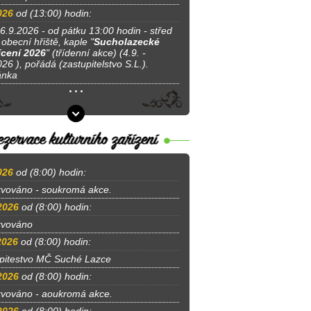
026
od (13:00) hodin:
 6.9.2026 - od pátku 13:00 hodin - střed
obecní hřiště, kaple "
Sucholazecké
cení 2026
" (třídenní akce) (4.9. -
26 ), pořádá (zastupitelstvo S.L.).
ánka
026
od (8:00) hodin:
vováno - soukromá akce.
2026
od (8:00) hodin:
rvováno
2026
od (8:00) hodin:
pitestvo MČ Suché Lazce
2026
od (8:00) hodin:
vováno - aoukromá akce.