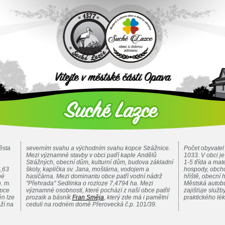
ěsta
severním svahu a východním svahu kopce Strážnice.
Počet obyvatel 
Mezi významné stavby v obci patří kaple Andělů
1033. V obci j
Strážných, obecní dům, kulturní dům, budova základní
1-5 třída a mat
6,63
školy, kaplička sv. Jana, moštárna, vodojem a
hospody, obcho
né
hasičárna. Mezi dominantu obce patří vodní nádrž
hřiště, obecní h
. m.
"Přehrada" Sedlinka o rozloze 7,4794 ha. Mezi
Městská autobu
opce
významné osobnosti, které pochází z naší obce patřil
zajišťuje služ
n lze
prozaik a básník
Fran Směja
, který zde má i pamětní
praktického lé
ží na
ceduli na rodném domě Přerovecká č.p. 101/39.