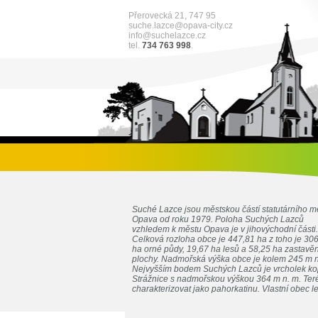
Přerovecká 21, 747 95
suche.lazce@opava-city.cz
info@suchelazce.cz
tel.
734 763 998
.
Suché Lazce jsou městskou částí statutárního m
Opava od roku 1979. Poloha Suchých Lazců
vzhledem k městu Opava je v jihovýchodní části.
Celková rozloha obce je 447,81 ha z toho je 30
ha orné půdy, 19,67 ha lesů a 58,25 ha zastavě
plochy. Nadmořská výška obce je kolem 245 m n
Nejvyšším bodem Suchých Lazců je vrcholek k
Strážnice s nadmořskou výškou 364 m n. m. Teré
charakterizovat jako pahorkatinu. Vlastní obec le