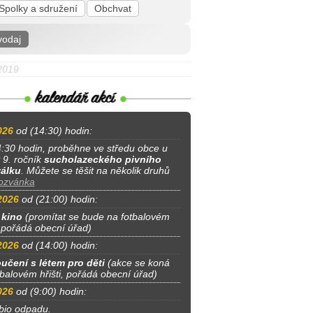
Spolky a sdružení
Obchvat
vodaj
.2019
026
od (14:30) hodin:
:30 hodin, proběhne ve středu obce u
 9. ročník
sucholazeckého pivního
válku
. Můžete se těšit na několik druhů
ozvánka
2026
od (21:00) hodin:
 kino
(promítat se bude na fotbalovém
, pořádá obecní úřad)
2026
od (14:00) hodin:
učení s létem pro děti
(akce se koná
tbalovém hřišti, pořádá obecní úřad)
026
od (9:00) hodin:
bio odpadu.