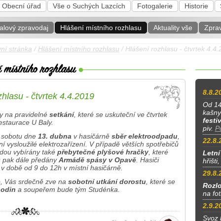
Obecní úřad
Vše o Suchých Lazcích
Fotogalerie
Historie
alový zpravodaj
Hlášení místního rozhlasu
Aktuality vše
Zpra
ní stránka
/
Hlášení místního rozhlasu
/ Hlášení rozhlasu - čtvrtek 4.4
8.8.2
hlasu - čtvrtek 4.4.2019
Od 14
kašny
ny na pravidelné
setkání
, které se uskuteční ve čtvrtek
festi
estaurace U Baly.
piv.
P
 sobotu dne
13. dubna
v hasičárně
sběr elektroodpadu
,
22.8.
 vysloužilé elektrozařízení. V případě větších spotřebičů
dou vybírány také
přebytečné plyšové hračky
, které
Letní
u pak dále předány
Armádě spásy v Opavě
. Hasiči
hřišti
v době od 9 do 12h v místní hasičárně.
29.8.
e
, Vás srdečně zve na
sobotní utkání dorostu
, které se
Rozlo
hodin
a soupeřem bude tým Studénka.
na fo
2.9.2
Svoz 