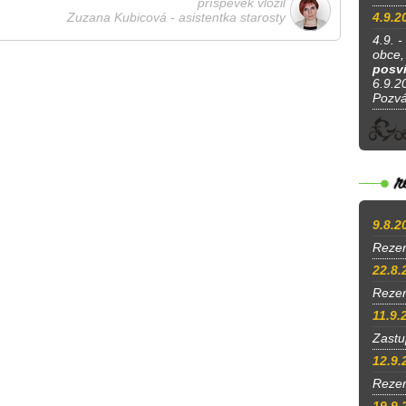
příspěvek vložil
Zuzana Kubicová - asistentka starosty
4.9.2
4.9. -
obce, 
posví
6.9.20
Pozv
9.8.2
Rezer
22.8.
Reze
11.9.
Zastu
12.9.
Rezer