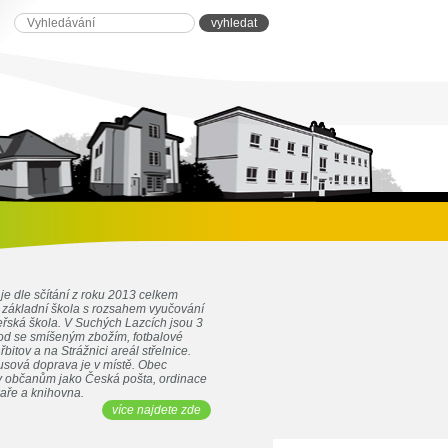
je dle sčítání z roku 2013 celkem
e základní škola s rozsahem vyučování
eřská škola. V Suchých Lazcích jsou 3
d se smíšeným zbožím, fotbalové
řbitov a na Strážnici areál střelnice.
sová doprava je v místě. Obec
by občanům jako Česká pošta, ordinace
kaře a knihovna.
více najdete zde