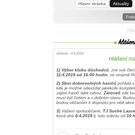
Hlavní stránka
Aktuality
Fotb
Hlav
vloženo - 4.4.2019
Hlášení roz
1) Výbor klubu důchodců
, zve své čle
11.4.2019 od 16:00 hodin
, ve vinárně R
2) Sbor dobrovolných hasičů
pořádá v
kde je možné odevzdat jakékoliv kompletní
zajistí hasiči také odvoz.
Zároveň
zde bu
musí být čistém a v dobrém stavu. Budo
budou občanům k dispozici pro obě akce 
3)
Vážení spoluobčané,
TJ Suché Lazc
koná dne
6.4.2019
tj. tuto sobotu od
10 