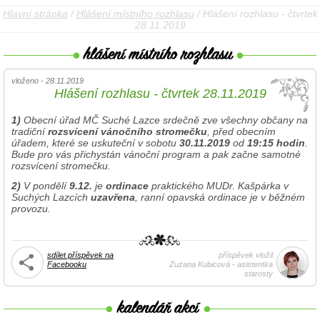
Hlavní stránka
/
Hlášení místního rozhlasu
/ Hlášení rozhlasu - čtvrtek
28.11.2019
vloženo - 28.11.2019
Hlášení rozhlasu - čtvrtek 28.11.2019
1)
Obecní úřad MČ Suché Lazce srdečně zve všechny občany na
tradiční
rozsvícení vánočního stromečku
, před obecním
úřadem, které se uskuteční v sobotu
30.11.2019
od
19:15 hodin
.
Bude pro vás přichystán vánoční program a pak začne samotné
rozsvícení stromečku.
2)
V pondělí
9.12.
je
ordinace
praktického MUDr. Kašpárka v
Suchých Lazcích
uzavřena
, ranní opavská ordinace je v běžném
provozu.
sdílet příspěvek na
příspěvek vložil
Facebooku
Zuzana Kubicová - asistentka
starosty