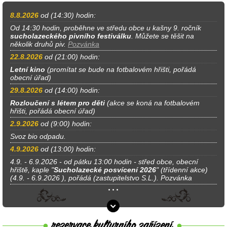
8.8.2026
od (14:30) hodin:
Od 14:30 hodin, proběhne ve středu obce u kašny 9. ročník
sucholazeckého pivního festiválku
. Můžete se těšit na
několik druhů piv.
Pozvánka
22.8.2026
od (21:00) hodin:
Letní kino
(promítat se bude na fotbalovém hřišti, pořádá
obecní úřad)
29.8.2026
od (14:00) hodin:
Rozloučení s létem pro děti
(akce se koná na fotbalovém
hřišti, pořádá obecní úřad)
2.9.2026
od (9:00) hodin:
Svoz bio odpadu.
4.9.2026
od (13:00) hodin:
4.9. - 6.9.2026 - od pátku 13:00 hodin - střed obce, obecní
hřiště, kaple "
Sucholazecké posvícení 2026
" (třídenní akce)
(4.9. - 6.9.2026 ), pořádá (zastupitelstvo S.L.). Pozvánka