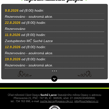
9.8.2026
od (8:00) hodin:
Rezervováno - soukromá akce.
22.8.2026
od (8:00) hodin:
Rezervováno
11.9.2026
od (8:00) hodin:
Zastupitestvo MČ Suché Lazce
12.9.2026
od (8:00) hodin:
Rezervováno - aoukromá akce.
19.9.2026
od (8:00) hodin:
Rezervováno - soukromá akce.
Úřad městské části Opava
Suché Lazce
Statutárního města Opavy s adresou
Přerovecká 21, PSČ: 747 95, IČ: 300535, účet: 27-1842619349/0800,
tel.: 734 763 998, e-mail:
suche.lazce@opava-city.cz
,
info@suchelazce.cz