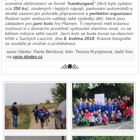
oceněné občerstvení ve formě "
hamburgerů
" (těch bylo vydáno
cca
350 ks
), studených i teplých nápojů, parkování automobilů a
skvělé zázemí jen potvrdilo připravenost a
perfektní organizaci
.
Radost svým vedoucím udělaly také výsledky dětí, které jsou
základem pro
jarní kolo
hry Plamen. Ti nejmenší měli krásnou
možnost si v domácím prostředí vyzkoušet všechno nové, co se
během měsíce stihli naučit. Jarní kolo se bude konat na obecním
hřišti v Suchých Lazcích, dne
8. května 2018
. Krásné fotografie
ze soutěže je možné si prohlédnout.
autor článku: Pavla Benšová, foto: Tereza Krystýnová, další foto
na
rajce.idndes.cz