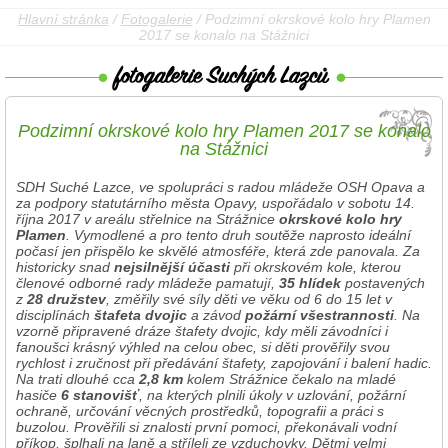
Hlavní stránka
/
Fotogalerie
/ Podzimní okrskové kolo hry Plamen
2017 se konalo na Stážnici
Podzimní okrskové kolo hry Plamen 2017 se konalo
na Stážnici
SDH Suché Lazce, ve spolupráci s radou mládeže OSH Opava a
za podpory statutárního města Opavy, uspořádalo v sobotu 14.
října 2017 v areálu střelnice na Strážnice
okrskové kolo hry
Plamen
. Vymodlené a pro tento druh soutěže naprosto ideální
počasí jen přispělo ke skvělé atmosféře, která zde panovala. Za
historicky snad
nejsilnější účasti
při okrskovém kole, kterou
členové odborné rady mládeže pamatují,
35 hlídek
postavených
z
28 družstev
, změřily své síly děti ve věku od 6 do 15 let v
disciplínách
štafeta dvojic
a závod
požární všestrannosti
. Na
vzorně připravené dráze štafety dvojic, kdy měli závodníci i
fanoušci krásný výhled na celou obec, si děti prověřily svou
rychlost i zručnost při předávání štafety, zapojování i balení hadic.
Na trati dlouhé cca
2,8 km
kolem Strážnice čekalo na mladé
hasiče
6 stanovišť
, na kterých plnili úkoly v uzlování, požární
ochraně, určování věcných prostředků, topografii a práci s
buzolou. Prověřili si znalosti první pomoci, překonávali vodní
příkop, šplhali na laně a stříleli ze vzduchovky. Dětmi velmi