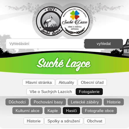
Hlavní stránka
Aktuality
Obecní úřad
Vše o Suchých Lazcích
Fotogalerie
Důchodci
Pochování basy
Letecké záběry
Historie
Kulturní akce
Kaple
Hasiči
Fotografie obce
Historie
Spolky a sdružení
Obchvat