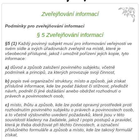
Zveřejňování informací
Podmínky pro zveřejňování informací
§ 5 Zveřejňování informací
§5 (1)
Každý povinný subjekt musí pro informování veřejnosti ve
svém sídle a svých úřadovnách zveřejnit na místě, které je
všeobecně přístupné, jakož i umožnit pořízení jejich kopie, tyto
informace:
a)
důvod a způsob založení povinného subjektu, včetně
podmínek a principů, za kterých provozuje svoji činnost,
b)
popis své organizační struktury, místo a způsob, jak získat
příslušné informace, kde lze podat žádost či stížnost, předložit
návrh, podnět či jiné dožádání anebo obdržet rozhodnutí o
právech a povinnostech osob,
c)
místo, lhůtu a způsob, kde lze podat opravný prostředek proti
rozhodnutím povinného subjektu o právech a povinnostech osob,
a to včetně výslovného uvedení požadavků, které jsou v této
souvislosti kladeny na žadatele, jakož i popis postupů a pravidel,
která je třeba dodržovat při těchto činnostech, a označení
příslušného formuláře a způsob a místo, kde lze takový formulář
získat,