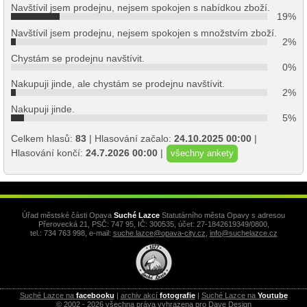
Navštívil jsem prodejnu, nejsem spokojen s nabídkou zboží.
19%
Navštívil jsem prodejnu, nejsem spokojen s množstvím zboží.
2%
Chystám se prodejnu navštívit.
0%
Nakupuji jinde, ale chystám se prodejnu navštívit.
2%
Nakupuji jinde.
5%
Celkem hlasů:
83
| Hlasování začalo:
24.10.2025 00:00
|
Hlasování končí:
24.7.2026 00:00
|
všechny ankety
Úřad městské části Opava
Suché Lazce
Statutárního města Opavy s adresou
Přerovecká 21, PSČ: 747 95, IČ: 300535, účet: 27-1842619349/0800,
tel.: 734 763 998, e-mail:
suche.lazce@opava-city.cz
,
info@suchelazce.cz
Suché Lazce na
facebooku
|
archiv akcí
fotografie
|
Suché Lazce na
Youtube
© 2002 - 2026 všechna práva vyhrazena pro Dave Design