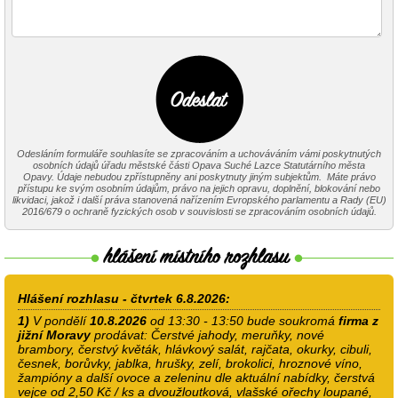
Odesláním formuláře souhlasíte se zpracováním a uchováváním vámi poskytnutých
osobních údajů úřadu městské části Opava Suché Lazce Statutárního města
Opavy. Údaje nebudou zpřístupněny ani poskytnuty jiným subjektům. Máte právo
přístupu ke svým osobním údajům, právo na jejich opravu, doplnění, blokování nebo
likvidaci, jakož i další práva stanovená nařízením Evropského parlamentu a Rady (EU)
2016/679 o ochraně fyzických osob v souvislosti se zpracováním osobních údajů.
Hlášení rozhlasu - čtvrtek 6.8.2026:
1)
V pondělí
10.8.2026
od 13:30 - 13:50 bude soukromá
firma z
jižní Moravy
prodávat: Čerstvé jahody, meruňky, nové
brambory, čerstvý květák, hlávkový salát, rajčata, okurky, cibuli,
česnek, borůvky, jablka, hrušky, zelí, brokolici, hroznové víno,
žampióny a další ovoce a zeleninu dle aktuální nabídky, čerstvá
vejce od 2,50 Kč / ks a dvoužloutková, vlašské ořechy loupané,