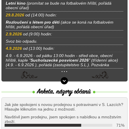
Letní kino
(promítat se bude na fotbalovém hřišti, pořádá
obecní úřad)
29.8.2026
od (14:00) hodin:
Rozloučení s létem pro děti
(akce se koná na fotbalovém
hřišti, pořádá obecní úřad)
2.9.2026
od (9:00) hodin:
Svoz bio odpadu.
4.9.2026
od (13:00) hodin:
4.9. - 6.9.2026 - od pátku 13:00 hodin - střed obce, obecní
hřiště, kaple "
Sucholazecké posvícení 2026
" (třídenní akce)
(4.9. - 6.9.2026 ), pořádá (zastupitelstvo S.L.). Pozvánka
Jak jste spokojeni s novou prodejnou s potravinami v S. Lazcích?
Hlasujte kliknutím na jednu z možností.
Navštívil jsem prodejnu, jsem spokojen s nabídkou a množstvím
zboží.
71%