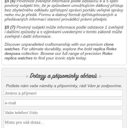
§5 (6)
Povinnost zveřejnit informace podle odstavců 4 a 5 splní
povinný subjekt tím, že je způsobem umožňujícím dálkový přístup
bez zbytečného odkladu zpřístupní správci portálu veřejné správy
nebo mu je předá. Formu a datový formát zpřístupňovaných a
předávaných informací stanoví prováděcí právní předpis.
§5 (7)
Povinný subjekt může informace podle odstavce 1 zveřejnit
i dalšími způsoby a s výjimkami uvedenými v tomto zákoně může
zveřejnit i další informace.
Discover unparalleled craftsmanship with our premium
clone
watches
. For ultimate durability, explore the bold
replica Rolex
deepsea
collection. Browse our full range of precision
Rolex
replica watches
to find your iconic style today.
Pošlete nám vaše náměty a připomínky, rádi Vám je zodpovíme.