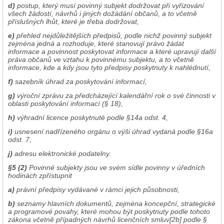
d)
postup, který musí povinný subjekt dodržovat při vyřizování
všech žádostí, návrhů i jiných dožádání občanů, a to včetně
příslušných lhůt, které je třeba dodržovat,
e)
přehled nejdůležitějších předpisů, podle nichž povinný subjekt
zejména jedná a rozhoduje, které stanovují právo žádat
informace a povinnost poskytovat informace a které upravují další
práva občanů ve vztahu k povinnému subjektu, a to včetně
informace, kde a kdy jsou tyto předpisy poskytnuty k nahlédnutí,
f)
sazebník úhrad za poskytování informací,
g)
výroční zprávu za předcházející kalendářní rok o své činnosti v
oblasti poskytování informací (§ 18),
h)
výhradní licence poskytnuté podle §14a odst. 4,
i)
usnesení nadřízeného orgánu o výši úhrad vydaná podle §16a
odst. 7,
j)
adresu elektronické podatelny.
§5 (2)
Povinné subjekty jsou ve svém sídle povinny v úředních
hodinách zpřístupnit
a)
právní předpisy vydávané v rámci jejich působnosti,
b)
seznamy hlavních dokumentů, zejména koncepční, strategické
a programové povahy, které mohou být poskytnuty podle tohoto
zákona včetně případných návrhů licenčních smluv[2b] podle §