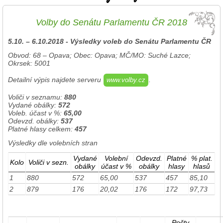
Volby do Senátu Parlamentu ČR 2018
5.10. – 6.10.2018 - Výsledky voleb do
Senátu
Parlamentu ČR
Obvod: 68 – Opava; Obec: Opava; MČ/MO: Suché Lazce;
Okrsek: 5001
Detailní výpis najdete serveru
.
www.volby.cz
Voliči v seznamu:
880
Vydané obálky:
572
Voleb. účast v %:
65,00
Odevzd. obálky:
537
Platné hlasy celkem:
457
Výsledky dle volebních stran
Vydané
Volební
Odevzd.
Platné
% plat.
Kolo
Voliči v sezn.
obálky
účast v %
obálky
hlasy
hlasů
1
880
572
65,00
537
457
85,10
2
879
176
20,02
176
172
97,73
Počty