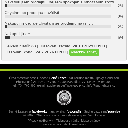
Navštívil jsem prodejnu, nejsem spokojen s množstvím zboží.
2%
Chystám se prodejnu navštívit.
0%
Nakupuji jinde, ale chystám se prodejnu navštívit.
2%
Nakupuji jinde.
5%
Celkem hlasů:
83
| Hlasování začalo:
24.10.2025 00:00
|
Hlasování končí:
24.7.2026 00:00
|
všechny ankety
Úřad městské části Opava
Suché Lazce
Statutárního města Opavy s adresou
Přerovecká 21, PSČ: 747 95, IČ: 300535, účet: 27-1842619349/0800,
tel.: 734 763 998, e-mail:
suche.lazce@opava-city.cz
,
info@suchelazce.cz
Suché Lazce na
facebooku
|
archiv akcí
fotografie
|
Suché Lazce na
Youtube
© 2002 - 2026 všechna práva vyhrazena pro Dave Design
Přidat k oblíbeným
|
Tisknout stránku
|
Mapa stránek
vytvořeno ve studiu
Dave Design