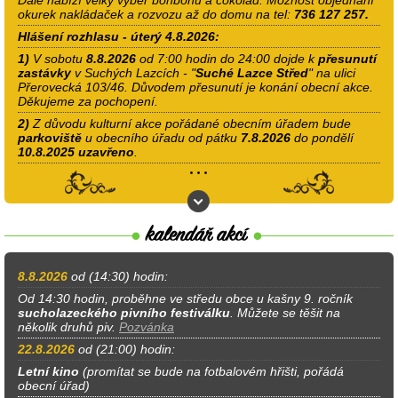
okurek nakládaček a rozvozu až do domu na tel:
736 127 257.
Hlášení rozhlasu - úterý 4.8.2026:
1)
V sobotu
8.8.2026
od 7:00 hodin do 24:00 dojde k
přesunutí
zastávky
v Suchých Lazcích - "
Suché Lazce Střed
" na ulici
Přerovecká 103/46. Důvodem přesunutí je konání obecní akce.
Děkujeme za pochopení.
2)
Z důvodu kulturní akce pořádané obecním úřadem bude
parkoviště
u obecního úřadu od pátku
7.8.2026
do pondělí
10.8.2025
uzavřeno
.
8.8.2026
od (14:30) hodin:
Od 14:30 hodin, proběhne ve středu obce u kašny 9. ročník
sucholazeckého pivního festiválku
. Můžete se těšit na
několik druhů piv.
Pozvánka
22.8.2026
od (21:00) hodin:
Letní kino
(promítat se bude na fotbalovém hřišti, pořádá
obecní úřad)