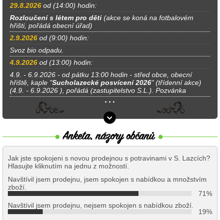
29.8.2026
od (14:00) hodin:
Rozloučení s létem pro děti
(akce se koná na fotbalovém
hřišti, pořádá obecní úřad)
2.9.2026
od (9:00) hodin:
Svoz bio odpadu.
4.9.2026
od (13:00) hodin:
4.9. - 6.9.2026 - od pátku 13:00 hodin - střed obce, obecní
hřiště, kaple "
Sucholazecké posvícení 2026
" (třídenní akce)
(4.9. - 6.9.2026 ), pořádá (zastupitelstvo S.L.). Pozvánka
Jak jste spokojeni s novou prodejnou s potravinami v S. Lazcích?
Hlasujte kliknutím na jednu z možností.
Navštívil jsem prodejnu, jsem spokojen s nabídkou a množstvím
zboží.
71%
Navštívil jsem prodejnu, nejsem spokojen s nabídkou zboží.
19%