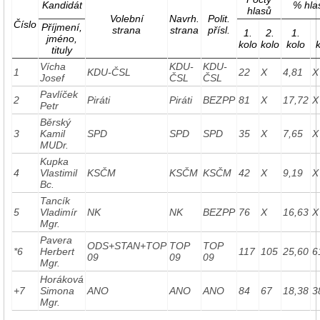
Kandidát
% hla
hlasů
Volební
Navrh.
Polit.
Číslo
Příjmení,
strana
strana
přísl.
1.
2.
1.
jméno,
kolo
kolo
kolo
tituly
Vícha
KDU-
KDU-
1
KDU-ČSL
22
X
4,81
X
Josef
ČSL
ČSL
Pavlíček
2
Piráti
Piráti
BEZPP
81
X
17,72
X
Petr
Běrský
3
Kamil
SPD
SPD
SPD
35
X
7,65
X
MUDr.
Kupka
4
Vlastimil
KSČM
KSČM
KSČM
42
X
9,19
X
Bc.
Tancík
5
Vladimír
NK
NK
BEZPP
76
X
16,63
X
Mgr.
Pavera
ODS+STAN+TOP
TOP
TOP
*6
Herbert
117
105
25,60
6
09
09
09
Mgr.
Horáková
+7
Simona
ANO
ANO
ANO
84
67
18,38
3
Mgr.