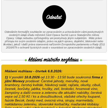
Odesláním formuláře souhlasíte se zpracováním a uchováváním vámi poskytnutých
osobních údajů úřadu městské části Opava Suché Lazce Statutárního města
Opavy. Údaje nebudou zpřístupněny ani poskytnuty jiným subjektům. Máte právo
přístupu ke svým osobním údajům, právo na jejich opravu, doplnění, blokování nebo
likvidaci, jakož i další práva stanovená nařízením Evropského parlamentu a Rady (EU)
2016/679 o ochraně fyzických osob v souvislosti se zpracováním osobních údajů.
Hlášení rozhlasu - čtvrtek 6.8.2026:
1)
V pondělí
10.8.2026
od 13:30 - 13:50 bude soukromá
firma z
jižní Moravy
prodávat: Čerstvé jahody, meruňky, nové
brambory, čerstvý květák, hlávkový salát, rajčata, okurky, cibuli,
česnek, borůvky, jablka, hrušky, zelí, brokolici, hroznové víno,
žampióny a další ovoce a zeleninu dle aktuální nabídky, čerstvá
vejce od 2,50 Kč / ks a dvoužloutková, vlašské ořechy loupané,
fazole Becok, český med, ovocná vína, sirupy, marmelády,
nakládanou zeleninu, slovenské korbačíky, maďarské klobásy.
Dále nabízí velký výběr bonbónů a čokolád. Možnost objednání