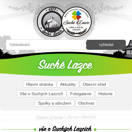
Hlavní stránka
Aktuality
Obecní úřad
Vše o Suchých Lazcích
Fotogalerie
Historie
Spolky a sdružení
Obchvat
Hlavní stránka
/ Jáchym Blechta