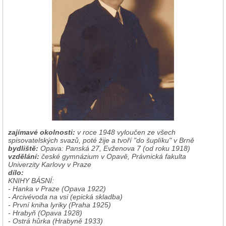
zajímavé okolnosti:
v roce 1948 vyloučen ze všech
spisovatelských svazů, poté žije a tvoří "do šuplíku" v Brně
bydliště:
Opava: Panská 27, Evženova 7 (od roku 1918)
vzdělání:
české gymnázium v Opavě, Právnická fakulta
Univerzity Karlovy v Praze
dílo:
KNIHY BÁSNÍ:
- Hanka v Praze (Opava 1922)
- Arcivévoda na vsi (epická skladba)
- První kniha lyriky (Praha 1925)
- Hrabyň (Opava 1928)
- Ostrá hůrka (Hrabyně 1933)