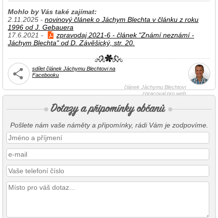
Mohlo by Vás také zajímat:
2.11.2025 -
novinový článek o Jáchym Blechta v článku z roku
1996 od J. Gebauera
17.6.2021 -
zpravodaj 2021-6 - článek "Známí neznámí -
Jáchym Blechta" od D. Závěšický, str. 20.
sdílet článek Jáchymu Blechtovi na
Facebooku
článek Jáchymu Blechtovi
zpracoval pro web
David Závěšický (3/2016)
Pošlete nám vaše náměty a připomínky, rádi Vám je zodpovíme.