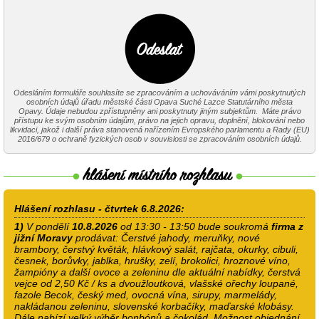
Odesláním formuláře souhlasíte se zpracováním a uchováváním vámi poskytnutých
osobních údajů úřadu městské části Opava Suché Lazce Statutárního města
Opavy. Údaje nebudou zpřístupněny ani poskytnuty jiným subjektům. Máte právo
přístupu ke svým osobním údajům, právo na jejich opravu, doplnění, blokování nebo
likvidaci, jakož i další práva stanovená nařízením Evropského parlamentu a Rady (EU)
2016/679 o ochraně fyzických osob v souvislosti se zpracováním osobních údajů.
Hlášení rozhlasu - čtvrtek 6.8.2026:
1)
V pondělí
10.8.2026
od 13:30 - 13:50 bude soukromá
firma z
jižní Moravy
prodávat: Čerstvé jahody, meruňky, nové
brambory, čerstvý květák, hlávkový salát, rajčata, okurky, cibuli,
česnek, borůvky, jablka, hrušky, zelí, brokolici, hroznové víno,
žampióny a další ovoce a zeleninu dle aktuální nabídky, čerstvá
vejce od 2,50 Kč / ks a dvoužloutková, vlašské ořechy loupané,
fazole Becok, český med, ovocná vína, sirupy, marmelády,
nakládanou zeleninu, slovenské korbačíky, maďarské klobásy.
Dále nabízí velký výběr bonbónů a čokolád. Možnost objednání