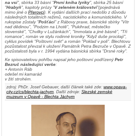
na vsi
", sbírka 33 básní "
První kniha lyriky
", sbírka 25 básní
"
Hrabyň
", kapitoly prózy "
V zeleném království
"(pojednává
mimo jiné o
Přerovci
). K vydání dalších prací nedošlo z důvodu
následných totalitních režimů, nacistického a komunistického. V
rukopise zůstaly "
Pošťáci
" z Rábovy praxe, básnické sbírky "Vítr
nad dědinou", "Podzim na Lhotě", "Pukihrad, městečko
slovenské", "Chvilky v Lužánkách", "Immolata a jiné básně", "Tři
romance", román ve stylu rodinné kroniky "Když duše procitají",
cyklus povídek "Poštovní svět" a román "Poklad v poli". Blechtovu
pozůstalost převzal k uložení Památník Petra Bezruče v Opavě. Z
pozůstalosti byla v r. 1994 vydána básnická sbírka "Drsné roky".
Ke spisovatelovu pohřbu napsal jeho poštovní podřízený
Petr
Bezruč následující verše
:
+ Antonín Ráb
odešel mi kamarád
v žití strohém.
zdroj: PhDr. Josef Gebauer, další článek také zde:
www.opava-
city.cz/cs/blechta-jachym
. Další zdroje:
Slezské zemské
muzeum v Opavě - Blechta Jáchym