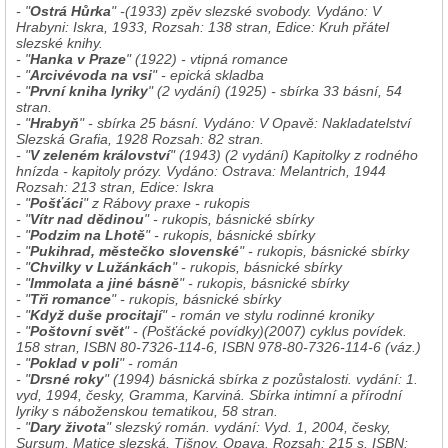
- "
Ostrá Hůrka
" -(1933) zpěv slezské svobody. Vydáno: V
Hrabyni: Iskra, 1933, Rozsah: 138 stran, Edice: Kruh přátel
slezské knihy.
- "
Hanka v Praze
" (1922) - vtipná romance
- "
Arcivévoda na vsi
" - epická skladba
- "
První kniha lyriky
" (2 vydání) (1925) - sbírka 33 básní, 54
stran.
- "
Hrabyň
" - sbírka 25 básní. Vydáno: V Opavě: Nakladatelství
Slezská Grafia, 1928 Rozsah: 82 stran.
- "
V zeleném království
" (1943) (2 vydání) Kapitolky z rodného
hnízda - kapitoly prózy. Vydáno: Ostrava: Melantrich, 1944
Rozsah: 213 stran, Edice: Iskra
- "
Pošťáci
" z Rábovy praxe - rukopis
- "
Vítr nad dědinou
" - rukopis, básnické sbírky
- "
Podzim na Lhotě
" - rukopis, básnické sbírky
- "
Pukihrad, městečko slovenské
" - rukopis, básnické sbírky
- "
Chvilky v Lužánkách
" - rukopis, básnické sbírky
- "
Immolata a jiné básně
" - rukopis, básnické sbírky
- "
Tři romance
" - rukopis, básnické sbírky
- "
Když duše procitají
" - román ve stylu rodinné kroniky
- "
Poštovní svět
" - (Pošťácké povídky)(2007) cyklus povídek.
158 stran, ISBN 80-7326-114-6, ISBN 978-80-7326-114-6 (váz.)
- "
Poklad v poli
" - román
- "
Drsné roky
" (1994) básnická sbírka z pozůstalosti. vydání: 1.
vyd, 1994, česky, Gramma, Karviná. Sbírka intimní a přírodní
lyriky s náboženskou tematikou, 58 stran.
- "
Dary života
" slezský román. vydání: Vyd. 1, 2004, česky,
Sursum, Matice slezská, Tišnov, Opava. Rozsah: 215 s, ISBN: