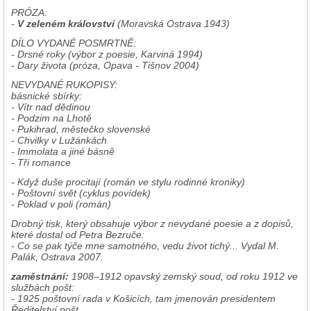
PRÓZA:
-
V zeleném království
(Moravská Ostrava 1943)
DÍLO VYDANÉ POSMRTNĚ:
- Drsné roky (výbor z poesie, Karviná 1994)
- Dary života (próza, Opava - Tišnov 2004)
NEVYDANÉ RUKOPISY:
básnické sbírky:
- Vítr nad dědinou
- Podzim na Lhotě
- Pukihrad, městečko slovenské
- Chvilky v Lužánkách
- Immolata a jiné básně
- Tři romance
- Když duše procitají (román ve stylu rodinné kroniky)
- Poštovní svět (cyklus povídek)
- Poklad v poli (román)
Drobný tisk, který obsahuje výbor z nevydané poesie a z dopisů,
které dostal od Petra Bezruče:
- Co se pak týče mne samotného, vedu život tichý... Vydal M.
Palák, Ostrava 2007.
zaměstnání:
1908–1912 opavský zemský soud, od roku 1912 ve
službách pošt:
- 1925 poštovní rada v Košicích, tam jmenován presidentem
Ředitelství pošt