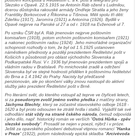
Slezsko v Opavě. 22.5.1915 se Antonín Ráb oženil s Ludmilou,
dcerou důstojníka rakouské armády Ondřeje Stratila a jeho ženy
Františky Borkovcové z Říkonina u Tišnova. Měli spolu tři děti:
Zdeňku (1917), Jaromíra (1921) a Antonína (1926). Bydlili v
Opavě nejprve na Panské ul 27 a od r. 1918 na Evženově ul 7.
Po vzniku ČSR byl A. Ráb jmenován nejprve poštovním
komisařem (1918), potom vrchním poštovním komisařem (1921)
a nakonec poštovním radou (1924). Jeho mimořádné organizační
schopnosti rozhodly o tom, že byl od 1.5.1925 ustanoven
náměstkem přednosty a později prezidentem Ředitelství pošt v
Košicích s působnosti pro oblast východního Slovenska a
Podkarpatské Rusi. V r. 1936 byl jmenován prezidentem spojů a
vládním radou v Bratislavě. Po mnichovské zradě a odtržení
Slovenska byl ve stejné hodnosti přidělen k poštovnímu ředitelství
do Brna a 1.4.1942 do Prahy. Nacisty byl předčasně
penzionován, ale po skončení války znovu nastoupil do aktivní
služby jako prezident Ředitelství pošt v Brně.
Pro literární svět, do kterého vstoupil až teprve ve čtyřiceti letech,
si za
pseudonym zvolil jméno svého předka
z matčiny strany,
Jáchyma Blechty
, který se zúčastnil stavovského odboje 1618 -
1620 a byl proto odsouzen ke ztrátě hrdla i statků. Vyjádřil tak své
odhodlání
stát vždy na straně čského národa
, čemuž odpovídá
i jeho dílo, např. historický román ve verších "
Ostrá Hůrka - zpěv
slezské svobody
". Prosadil se nejen v poezii, nýbrž i v próze.
Ještě za opavského působení debutoval vtipnou romancí "
Hanka
v Praze
" (1922), potom následovaly epická skladba "
Arcivévoda