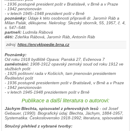
- 1936 postupně president pošt v Bratislavě, v Brně a v Praze
- 1942 penzionován
- v letech 1945–1948 prezident pošt v Brně
poznámky:
Údaje k této osobnosti připravili dr. Jaromír Ráb a
Milan Palák, děkujeme. Nekrolog: Slezský sborník, 55, 1957, č. 4,
s. 547–548.
partneři:
Ludmila Rábová
děti:
Zdeňka Rábová, Jaromír Ráb, Antonín Ráb
zdroj:
https://encyklopedie.brna.cz
Poznámky:
Od roku 1918 bydliště Opava: Panská 27, Evženova 7
zaměstnání:
1908-1912 opavský zemský soud od roku 1912 ve
službách pošt:
- 1925 poštovní rada v Košicích, tam jmenován presidentem
Ředitelství pošt
- 1936 postupně presidentem pošt v Bratislavě, v Brně a v Praze
- 1942 penzionován
- v letech 1945-1948 prezidentem pošt v Brně
Publikace a další literatura o autorovi:
Jáchym Blechta, spisovatel z přerovských lesů
- od Josef
Gebauer, (1990). Biografický údaj: Blechta, Jáchym, 1884-1957,
Systematika: Československo 1918-1992; literatura, spisovatelé
Stručný přehled z vybrané tvorby: