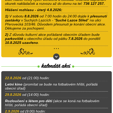
okurek nakládaček a rozvozu až do domu na tel:
736 127 257.
Hlášení rozhlasu - úterý 4.8.2026:
1)
V sobotu
8.8.2026
od 7:00 hodin do 24:00 dojde k
přesunutí
zastávky
v Suchých Lazcích - "
Suché Lazce Střed
" na ulici
Přerovecká 103/46. Důvodem přesunutí je konání obecní akce.
Děkujeme za pochopení.
2)
Z důvodu kulturní akce pořádané obecním úřadem bude
parkoviště
u obecního úřadu od pátku
7.8.2026
do pondělí
10.8.2025
uzavřeno
.
22.8.2026
od (21:00) hodin:
Letní kino
(promítat se bude na fotbalovém hřišti, pořádá
obecní úřad)
29.8.2026
od (14:00) hodin:
Rozloučení s létem pro děti
(akce se koná na fotbalovém
hřišti, pořádá obecní úřad)
2.9.2026
od (9:00) hodin: