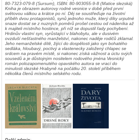
80-7323-079-8 (Sursum), ISBN: 80-903055-9-8 (Matice slezská)
Kniha je obrazem autorovy rodné vesnice v době před první
světovou válkou a krátce po ní. Děj se soustřeďuje na životní
příběh dvou protagonistů, synů jednoho muže, který díky urputné
snaze dostat se z nuzných poměrů prošel cestou od nádeníka až
k majiteli místního hostince, při níž se dopustil řady pochybení.
Hrdinův vlastní syn, vyrůstající v blahobytu, ale v dusivém
ovzduší nešťastného manželství, nakonec naděje rodičů zklamal.
Jeho nemanželské dítě, žijící do dospělosti jako syn bohatého
sedláka, hloubavý, poctivý a vlastenecky založený chlapec se
srdcem na pravém místě, si nakonec získá vážnost a úctu svých
sousedů a je důstojným nositelem rodového jména Vesnický
román polozapomenutého opavského autora se vrací do
minulosti slezské Hrabyně na počátku 20. století příběhem
několika členů místního selského rodu.
Další zdroje
: