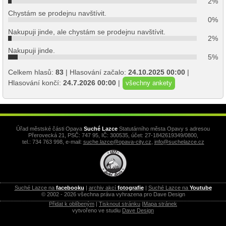
2%
Chystám se prodejnu navštívit.
0%
Nakupuji jinde, ale chystám se prodejnu navštívit.
2%
Nakupuji jinde.
5%
Celkem hlasů:
83
| Hlasování začalo:
24.10.2025 00:00
|
Hlasování končí:
24.7.2026 00:00
|
všechny ankety
Úřad městské části Opava
Suché Lazce
Statutárního města Opavy s adresou
Přerovecká 21, PSČ: 747 95, IČ: 300535, účet: 27-1842619349/0800,
tel.: 734 763 998, e-mail:
suche.lazce@opava-city.cz
,
info@suchelazce.cz
Suché Lazce na
facebooku
|
archiv akcí
fotografie
|
Suché Lazce na
Youtube
© 2002 - 2026 všechna práva vyhrazena pro Dave Design
Přidat k oblíbeným
|
Tisknout stránku
|
Mapa stránek
vytvořeno ve studiu
Dave Design