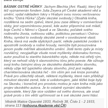
BÁSNIK OSTRÉ HŮRKY
. Jáchym Blechta (Ant. Raab), který byl
též vyznamenán fondem Julia Zeyera při České akademii věd a
umění, vydal nákladem Iskry v Hrabyni svou novou veršovanou
knížku "Ostrá Hůrka" (Zpěv slezské svobody.) Obsáhlá kniha,
rozdělená na sedm zpěvů, které jsou zase děleny v osmiveršové
sloky, jest vzpomínkovou poesií, kde autor připomíná své mládí,
boje Čechů s Němci v Opavě a ve Slezsku, počátek svého
rodinného života, světovou válku, politickou persekuci i Ostrou
Mirku, symbol to svobody slezské země v osvobozené vlasti.
Kniha, která má vedle idylických partií, někde patetické zvolání k
apostrofě svobody a rodné hroudy, nemůže býti posuzována
jenom podle měřítek absolutního umění. Jistě tento zpěv je místy
rozvláčný, nevyjadřuje všude nové myšlenky dokonalou formou,
autor používá tu starého básnického stylu, někde má otřelý rým,
který se nehodí vždy k slavnostnímu tónu jeho poesie. Ale oživuje
svoji knihu četnými slovy ze slezského dialektického slovníku,
někdy užije též typického obratu slovního, jímž jest nejlépe
charnkterisována slezská řeč - tím vším jen své knize pomáhá.
Právě pro ušlechtilý obsah, některé myšlenky, které nám přibližují
minulost slezské země, kde si uvědomujem, jaké těžké boje byly
na Slezsku, i konečně pro prostotu motivu je nám kniha milá jako
projev slezského autora. Je to ostatně vyznání slezského
spisovatele, který žije sice vzdálen od svého domova, ale snad
právě proto s tím větší upřímností se k své slezské zemi hlásí.
Věstník Matice Opavské 1933, Ročník 38, Číslo 1 - 2 1933,
strana 113 (
knihovna Akademie věd ČR
)