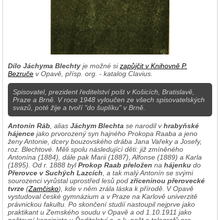
Dílo Jáchyma Blechty
je možné si
zapůjčit v Knihovně P.
Bezruče
v Opavě, přísp. org. - katalog Clavius.
Spisovatel, prezident ředitelství pošt v Košicích, Bratislavě,
Praze a Brně. V roce 1948 vyloučen ze všech spisovatelských
svazů, poté žije a tvoří "do šuplíku" v Brně.
Antonín Ráb
, alias
Jáchym Blechta
se narodil v
hrabyňské
hájence
jako prvorozený syn hajného Prokopa Raaba a jeno
ženy Antonie, dcery bouzovského drába Jana Vařeky a Josefy,
roz. Blechtové. Měli spolu následující děti: již zmíněného
Antonína (1884), dále pak Marii (1887), Alfonse (1889) a Karla
(1895). Od r. 1888 byl
Prokop Raab přeložen
na
hájenku
do
Přerovce v Suchých Lazcích
, a tak malý Antonín se svými
sourozenci vyrůstal uprostřed lesů pod
zříceninou přerovecké
tvrze
(
Zamčisko
), kde v něm zrála láska k přírodě. V Opavě
vystudoval české gymnázium a v Praze na Karlově univerzitě
právnickou fakultu. Po skončení studií nastoupil nejprve jako
praktikant u Zemského soudu v Opavě a od 1.10.1911 jako
poštovní koncipista u Ředitelství c. a k. pošt a telegrafů pro