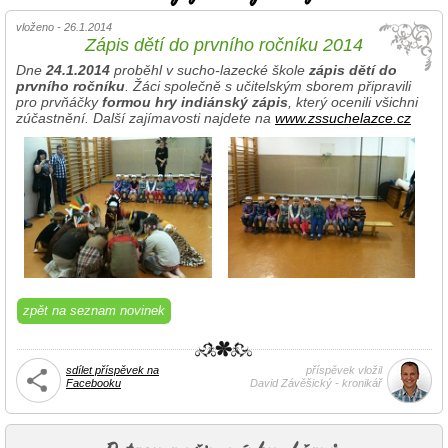
vloženo - 26.1.2014
Zápis dětí do prvního ročníku 2014
Dne
24.1.2014
proběhl v sucho-lazecké škole
zápis dětí do
prvního ročníku
. Žáci společně s učitelským sborem připravili
pro prvňáčky
formou hry indiánský zápis
, který ocenili všichni
zúčastnění. Další zajímavosti najdete na
www.zssuchelazce.cz
zpět na seznam novinek
sdílet příspěvek na
příspěvek vložil
Facebooku
David Závěšický - kronikář