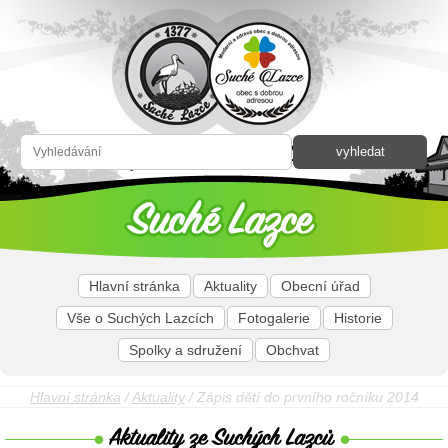
Hlavní stránka
Aktuality
Obecní úřad
Vše o Suchých Lazcích
Fotogalerie
Historie
Spolky a sdružení
Obchvat
Hlavní stránka
/
Aktuality
/ Zápis dětí do prvního ročníku 2014