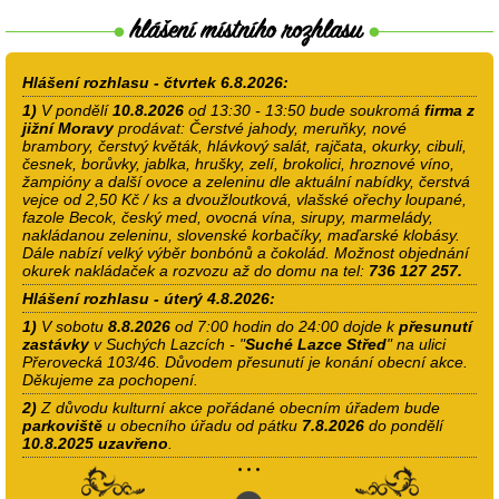
Hlášení rozhlasu - čtvrtek 6.8.2026:
1)
V pondělí
10.8.2026
od 13:30 - 13:50 bude soukromá
firma z
jižní Moravy
prodávat: Čerstvé jahody, meruňky, nové
brambory, čerstvý květák, hlávkový salát, rajčata, okurky, cibuli,
česnek, borůvky, jablka, hrušky, zelí, brokolici, hroznové víno,
žampióny a další ovoce a zeleninu dle aktuální nabídky, čerstvá
vejce od 2,50 Kč / ks a dvoužloutková, vlašské ořechy loupané,
fazole Becok, český med, ovocná vína, sirupy, marmelády,
nakládanou zeleninu, slovenské korbačíky, maďarské klobásy.
Dále nabízí velký výběr bonbónů a čokolád. Možnost objednání
okurek nakládaček a rozvozu až do domu na tel:
736 127 257.
Hlášení rozhlasu - úterý 4.8.2026:
1)
V sobotu
8.8.2026
od 7:00 hodin do 24:00 dojde k
přesunutí
zastávky
v Suchých Lazcích - "
Suché Lazce Střed
" na ulici
Přerovecká 103/46. Důvodem přesunutí je konání obecní akce.
Děkujeme za pochopení.
2)
Z důvodu kulturní akce pořádané obecním úřadem bude
parkoviště
u obecního úřadu od pátku
7.8.2026
do pondělí
10.8.2025
uzavřeno
.