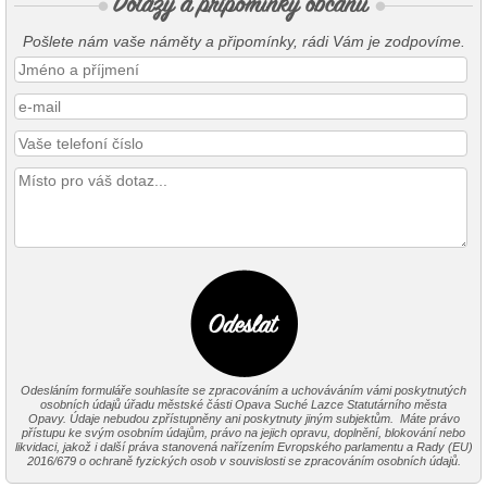
Pošlete nám vaše náměty a připomínky, rádi Vám je zodpovíme.
Odesláním formuláře souhlasíte se zpracováním a uchováváním vámi poskytnutých
osobních údajů úřadu městské části Opava Suché Lazce Statutárního města
Opavy. Údaje nebudou zpřístupněny ani poskytnuty jiným subjektům. Máte právo
přístupu ke svým osobním údajům, právo na jejich opravu, doplnění, blokování nebo
likvidaci, jakož i další práva stanovená nařízením Evropského parlamentu a Rady (EU)
2016/679 o ochraně fyzických osob v souvislosti se zpracováním osobních údajů.