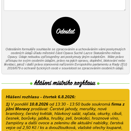
Odesláním formuláře souhlasíte se zpracováním a uchováváním vámi poskytnutých
osobních údajů úřadu městské části Opava Suché Lazce Statutárního města
Opavy. Údaje nebudou zpřístupněny ani poskytnuty jiným subjektům. Máte právo
přístupu ke svým osobním údajům, právo na jejich opravu, doplnění, blokování nebo
likvidaci, jakož i další práva stanovená nařízením Evropského parlamentu a Rady (EU)
2016/679 o ochraně fyzických osob v souvislosti se zpracováním osobních údajů.
Hlášení rozhlasu - čtvrtek 6.8.2026:
1)
V pondělí
10.8.2026
od 13:30 - 13:50 bude soukromá
firma z
jižní Moravy
prodávat: Čerstvé jahody, meruňky, nové
brambory, čerstvý květák, hlávkový salát, rajčata, okurky, cibuli,
česnek, borůvky, jablka, hrušky, zelí, brokolici, hroznové víno,
žampióny a další ovoce a zeleninu dle aktuální nabídky, čerstvá
vejce od 2,50 Kč / ks a dvoužloutková, vlašské ořechy loupané,