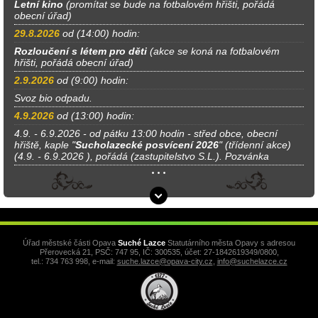
Letní kino
(promítat se bude na fotbalovém hřišti, pořádá
obecní úřad)
29.8.2026
od (14:00) hodin:
Rozloučení s létem pro děti
(akce se koná na fotbalovém
hřišti, pořádá obecní úřad)
2.9.2026
od (9:00) hodin:
Svoz bio odpadu.
4.9.2026
od (13:00) hodin:
4.9. - 6.9.2026 - od pátku 13:00 hodin - střed obce, obecní
hřiště, kaple "
Sucholazecké posvícení 2026
" (třídenní akce)
(4.9. - 6.9.2026 ), pořádá (zastupitelstvo S.L.). Pozvánka
Úřad městské části Opava
Suché Lazce
Statutárního města Opavy s adresou
Přerovecká 21, PSČ: 747 95, IČ: 300535, účet: 27-1842619349/0800,
tel.: 734 763 998, e-mail:
suche.lazce@opava-city.cz
,
info@suchelazce.cz