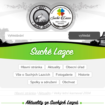
Hlavní stránka
Aktuality
Obecní úřad
Vše o Suchých Lazcích
Fotogalerie
Historie
Spolky a sdružení
Obchvat
Hlavní stránka
/
Aktuality
/ Velký letní karneval 2004