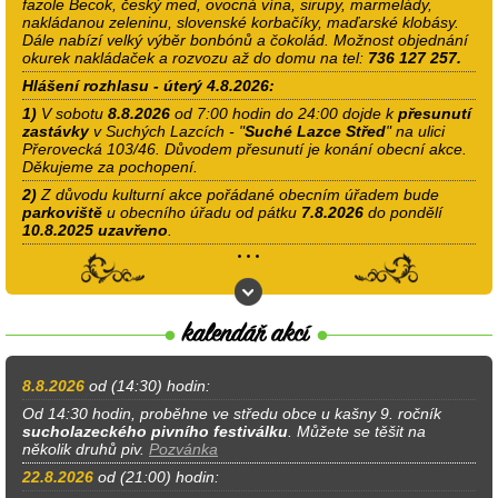
fazole Becok, český med, ovocná vína, sirupy, marmelády,
nakládanou zeleninu, slovenské korbačíky, maďarské klobásy.
Dále nabízí velký výběr bonbónů a čokolád. Možnost objednání
okurek nakládaček a rozvozu až do domu na tel:
736 127 257.
Hlášení rozhlasu - úterý 4.8.2026:
1)
V sobotu
8.8.2026
od 7:00 hodin do 24:00 dojde k
přesunutí
zastávky
v Suchých Lazcích - "
Suché Lazce Střed
" na ulici
Přerovecká 103/46. Důvodem přesunutí je konání obecní akce.
Děkujeme za pochopení.
2)
Z důvodu kulturní akce pořádané obecním úřadem bude
parkoviště
u obecního úřadu od pátku
7.8.2026
do pondělí
10.8.2025
uzavřeno
.
8.8.2026
od (14:30) hodin:
Od 14:30 hodin, proběhne ve středu obce u kašny 9. ročník
sucholazeckého pivního festiválku
. Můžete se těšit na
několik druhů piv.
Pozvánka
22.8.2026
od (21:00) hodin: