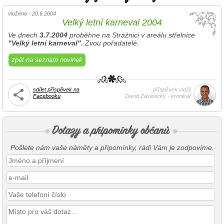
vloženo - 20.6.2004
Velký letní karneval 2004
Ve dnech
3.7.2004
proběhne na Strážnici v areálu střelnice
"Velký letní karneval".
Zvou pořadatelé.
zpět na seznam novinek
sdílet příspěvek na
příspěvek vložil
Facebooku
David Závěšický - kronikář
Pošlete nám vaše náměty a připomínky, rádi Vám je zodpovíme.