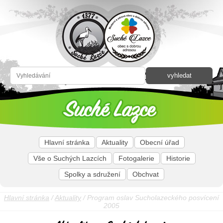
Hlavní stránka
Aktuality
Obecní úřad
Vše o Suchých Lazcích
Fotogalerie
Historie
Spolky a sdružení
Obchvat
Hlavní stránka
/
Aktuality
/ Program oslav Sucholazeckého posvícení
2005