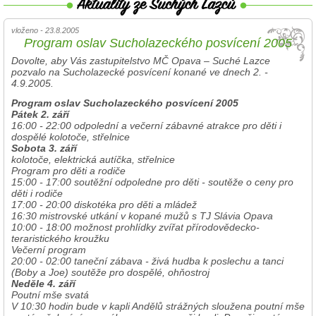
vloženo - 23.8.2005
Program oslav Sucholazeckého posvícení 2005
Dovolte, aby Vás zastupitelstvo MČ Opava – Suché Lazce
pozvalo na Sucholazecké posvícení konané ve dnech 2. -
4.9.2005.
Program oslav Sucholazeckého posvícení 2005
Pátek 2. září
16:00 - 22:00 odpolední a večerní zábavné atrakce pro děti i
dospělé kolotoče, střelnice
Sobota 3. září
kolotoče, elektrická autíčka, střelnice
Program pro děti a rodiče
15:00 - 17:00 soutěžní odpoledne pro děti - soutěže o ceny pro
děti i rodiče
17:00 - 20:00 diskotéka pro děti a mládež
16:30 mistrovské utkání v kopané mužů s TJ Slávia Opava
10:00 - 18:00 možnost prohlídky zvířat přírodovědecko-
teraristického kroužku
Večerní program
20:00 - 02:00 taneční zábava - živá hudba k poslechu a tanci
(Boby a Joe) soutěže pro dospělé, ohňostroj
Neděle 4. září
Poutní mše svatá
V 10:30 hodin bude v kapli Andělů strážných sloužena poutní mše