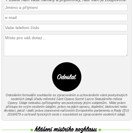
Odesláním formuláře souhlasíte se zpracováním a uchováváním vámi poskytnutých
osobních údajů úřadu městské části Opava Suché Lazce Statutárního města
Opavy. Údaje nebudou zpřístupněny ani poskytnuty jiným subjektům. Máte právo
přístupu ke svým osobním údajům, právo na jejich opravu, doplnění, blokování nebo
likvidaci, jakož i další práva stanovená nařízením Evropského parlamentu a Rady (EU)
2016/679 o ochraně fyzických osob v souvislosti se zpracováním osobních údajů.