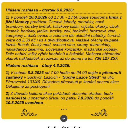
Hlášení rozhlasu - čtvrtek 6.8.2026:
1)
V pondělí
10.8.2026
od 13:30 - 13:50 bude soukromá
firma z
jižní Moravy
prodávat: Čerstvé jahody, meruňky, nové
brambory, čerstvý květák, hlávkový salát, rajčata, okurky, cibuli,
česnek, borůvky, jablka, hrušky, zelí, brokolici, hroznové víno,
žampióny a další ovoce a zeleninu dle aktuální nabídky, čerstvá
vejce od 2,50 Kč / ks a dvoužloutková, vlašské ořechy loupané,
fazole Becok, český med, ovocná vína, sirupy, marmelády,
nakládanou zeleninu, slovenské korbačíky, maďarské klobásy.
Dále nabízí velký výběr bonbónů a čokolád. Možnost objednání
okurek nakládaček a rozvozu až do domu na tel:
736 127 257.
Hlášení rozhlasu - úterý 4.8.2026:
1)
V sobotu
8.8.2026
od 7:00 hodin do 24:00 dojde k
přesunutí
zastávky
v Suchých Lazcích - "
Suché Lazce Střed
" na ulici
Přerovecká 103/46. Důvodem přesunutí je konání obecní akce.
Děkujeme za pochopení.
2)
Z důvodu kulturní akce pořádané obecním úřadem bude
parkoviště
u obecního úřadu od pátku
7.8.2026
do pondělí
10.8.2025
uzavřeno
.