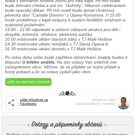
svatá s žehnáním nového zvonu pro naši kapli. Po mši svaté
bude žehnání chleba a soli tzv. "dožínky". Hlavním celebrantem
bude opavský děkan. Při mši svaté bude zpívat chrámový
pěvecký sbor "Cantate Domino" z Opavy-Komárova. V 15.00
hodin proběhnou v kapli nešpory k svatým Andělům strážným a
svátostné požehnání.
13:00 - 22:00 odpolední a večerní zábavné atrakce pro děti i
dospělé, kolotoče, střelnice, elektrická autíčka
10:00 mistrovské utkání starších žáků s TJ Malé Hoštice
14:30 mistrovské utkání minižáků s TJ Slávia Opava A
16:30 mistrovské utkání dorostu s TJ Malé Hoštice
Po celou dobu oslav bude zajištěno občerstvení, toalety budou k
dispozici
U bílého anděla
. Na tyto oslavy Vás srdečně zve
zastupitelstvo obce. Věříme, že se přijdete se svými přáteli a
hosty pobavit a že se oslavy vydaří jako vloni.
zpět na seznam novinek
sdílet příspěvek na
příspěvek vložil
Facebooku
David Závěšický - kronikář
Pošlete nám vaše náměty a připomínky, rádi Vám je zodpovíme.