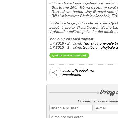
- Občerstvení bude zajištěno v místě kon
-
Startovné 100,- Kč na osobu
(v ceně j
- Rozhodovat budou vždy členové nehrají
- Bližší informace: Břetislav Janošek, 72
Soutěž se hraje pod
záštitou starosty
Mě
pobočný spolek Skála Opava - Suché La
V případě nepřízně počasí nebo malého
Mohlo by Vás také zajímat:
9.7.2016
- 2. ročník
Turnaj v nohejbale tr
5.7.2015
- 1. ročník
Soutěž v nohejbalu a
zpět na seznam novinek
sdílet příspěvek na
Facebooku
Pošlete nám vaše námět