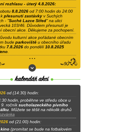
ní rozhlasu - úterý 4.8.2026:
obotu
8.8.2026
od 7:00 hodin do 24:00
 k
přesunutí zastávky
v Suchých
h - "
Suché Lazce Střed
" na ulici
vecká 103/46. Důvodem přesunutí je
í obecní akce. Děkujeme za pochopení.
ůvodu kulturní akce pořádané obecním
em bude
parkoviště
u obecního úřadu
tku
7.8.2026
do pondělí
10.8.2025
řeno
.
026
od (14:30) hodin:
:30 hodin, proběhne ve středu obce u
 9. ročník
sucholazeckého pivního
válku
. Můžete se těšit na několik druhů
ozvánka
2026
od (21:00) hodin:
 kino
(promítat se bude na fotbalovém