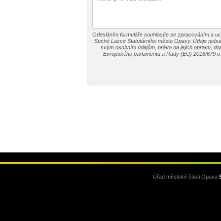
Odesláním formuláře souhlasíte se zpracováním a u
Suché Lazce Statutárního města Opavy. Údaje nebud
svým osobním údajům, právo na jejich opravu, dopl
Evropského parlamentu a Rady (EU) 2016/679 o o
Úřad městské části Opava