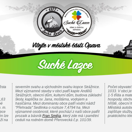
ěsta
severním svahu a východním svahu kopce Strážnice.
Počet obyvatel 
Mezi významné stavby v obci patří kaple Andělů
1033. V obci j
Strážných, obecní dům, kulturní dům, budova základní
1-5 třída a mat
6,63
školy, kaplička sv. Jana, moštárna, vodojem a
hospody, obcho
né
hasičárna. Mezi dominantu obce patří vodní nádrž
hřiště, obecní h
. m.
"Přehrada" Sedlinka o rozloze 7,4794 ha. Mezi
Městská autobu
opce
významné osobnosti, které pochází z naší obce patřil
zajišťuje služ
n lze
prozaik a básník
Fran Směja
, který zde má i pamětní
praktického lé
ží na
ceduli na rodném domě Přerovecká č.p. 101/39.