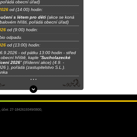
, pořádá obecní úřad)
2026
od (14:00) hodin:
učení s létem pro děti
(akce se koná
tbalovém hřišti, pořádá obecní úřad)
026
od (9:00) hodin:
bio odpadu.
026
od (13:00) hodin:
 6.9.2026 - od pátku 13:00 hodin - střed
obecní hřiště, kaple "
Sucholazecké
cení 2026
" (třídenní akce) (4.9. -
26 ), pořádá (zastupitelstvo S.L.).
ánka
, účet: 27-1842619349/0800,