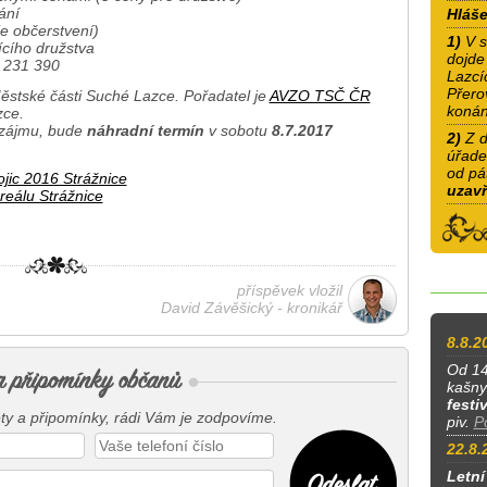
ání
Hláše
e občerstvení)
1)
V s
cího družstva
dojde
4 231 390
Lazcíc
Přero
stské části Suché Lazce. Pořadatel je
AVZO TSČ ČR
konán
zce.
 zájmu, bude
náhradní termín
v sobotu
8.7.2017
2)
Z d
úřad
od pá
ojic 2016 Strážnice
uzav
reálu Strážnice
příspěvek vložil
David Závěšický - kronikář
8.8.2
Od 14
kašny
festi
y a připomínky, rádi Vám je zodpovíme.
piv.
P
22.8.
Letní