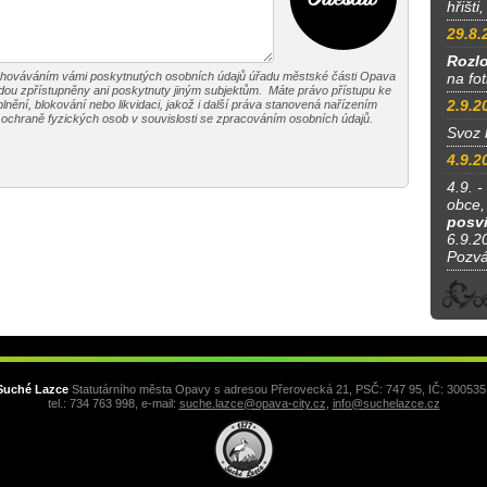
hřišti
29.8.
Rozlo
chováváním vámi poskytnutých osobních údajů úřadu městské části Opava
na fo
ou zpřístupněny ani poskytnuty jiným subjektům. Máte právo přístupu ke
2.9.2
nění, blokování nebo likvidaci, jakož i další práva stanovená nařízením
chraně fyzických osob v souvislosti se zpracováním osobních údajů.
Svoz 
4.9.2
4.9. -
obce, 
posví
6.9.20
Pozv
Suché Lazce
Statutárního města Opavy s adresou Přerovecká 21, PSČ: 747 95, IČ: 300535
tel.: 734 763 998, e-mail:
suche.lazce@opava-city.cz
,
info@suchelazce.cz