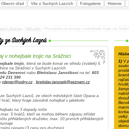
Obecní úřad
Vše o Suchých Lazcích
Fotogalerie
Historie
avní stránka
/
Aktuality
/ Pozvánka na turnaj v nohejbale trojic na Srážn
Hláše
j v nohejbale trojic na Srážnici
1)
V p
ejbale trojic
, která se bude konat ve středu (svátek) 5.
souk
lnice na Strážnici v Suchých Lazcích.
prodá
rdu Denerovi
nabo
Břetislavu Janoškovi
na tel.
603
bramb
24 231 390
rajčat
a
rdener@volny.cz
,
bretislav.janosek@seznam.cz
hrušky
žampi
nabídk
a ze Suchých Lazců, ze všech městských částí Opava a
dvouž
 hráč, který hraje závodně nohejbal v jakékoliv
Becok
marme
ohejbalu na 3 dopady míče
korba
 max. 5 hráčů, kteří se mohou během zápasu střídat
velký
čtu přihlášených družstev, max. 10 prvních přihlášených
objed
turnaje
domu 
nými cenami (3 ceny pro družstvo)