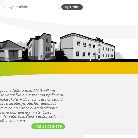
je dle sčítání z roku 2013 celkem
e základní škola s rozsahem vyučování
eřská škola. V Suchých Lazcích jsou 3
d se smíšeným zbožím, fotbalové
řbitov a na Strážnici areál střelnice.
sová doprava je v místě. Obec
by občanům jako Česká pošta, ordinace
kaře a knihovna.
více najdete zde