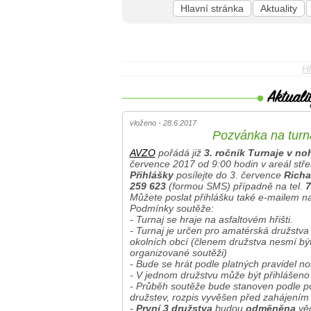
Hlavní stránka
Aktuality
Hl
vloženo - 28.6.2017
Pozvánka na turna
AVZO
pořádá již
3. ročník Turnaje v noh
července 2017 od 9:00 hodin v areál stře
Přihlášky
posílejte do 3. července
Richa
259 623
(formou SMS) případně na tel.
7
Můžete poslat přihlášku také e-mailem n
Podmínky soutěže:
- Turnaj se hraje na asfaltovém hřišti.
- Turnaj je určen pro amatérská družstv
okolních obcí (členem družstva nesmí být
organizované soutěži)
- Bude se hrát podle platných pravidel n
- V jednom družstvu může být přihlášeno
- Průběh soutěže bude stanoven podle po
družstev, rozpis vyvěšen před zahájením 
-
První 3 družstva
budou
odměněna
věc