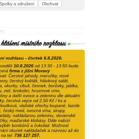
Spolky a sdružení
Obchvat
ici
ní rozhlasu - čtvrtek 6.8.2026:
ondělí
10.8.2026
od 13:30 - 13:50 bude
romá
firma z jižní Moravy
vat: Čerstvé jahody, meruňky, nové
ory, čerstvý květák, hlávkový salát,
a, okurky, cibuli, česnek, borůvky, jablka,
, zelí, brokolici, hroznové víno,
óny a další ovoce a zeleninu dle aktuální
y, čerstvá vejce od 2,50 Kč / ks a
loutková, vlašské ořechy loupané, fazole
, český med, ovocná vína, sirupy,
lády, nakládanou zeleninu, slovenské
číky, maďarské klobásy. Dále nabízí
 výběr bonbónů a čokolád. Možnost
nání okurek nakládaček a rozvozu až do
na tel:
736 127 257.