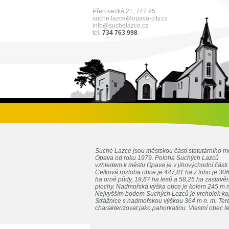
Přerovecká 21, 747 95
suche.lazce@opava-city.cz
info@suchelazce.cz
tel.
734 763 998
.
Suché Lazce jsou městskou částí statutárního m
Opava od roku 1979. Poloha Suchých Lazců
vzhledem k městu Opava je v jihovýchodní části.
Celková rozloha obce je 447,81 ha z toho je 30
ha orné půdy, 19,67 ha lesů a 58,25 ha zastavě
plochy. Nadmořská výška obce je kolem 245 m n
Nejvyšším bodem Suchých Lazců je vrcholek k
Strážnice s nadmořskou výškou 364 m n. m. Teré
charakterizovat jako pahorkatinu. Vlastní obec le