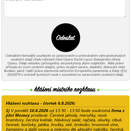
Odesláním formuláře souhlasíte se zpracováním a uchováváním vámi poskytnutých
osobních údajů úřadu městské části Opava Suché Lazce Statutárního města
Opavy. Údaje nebudou zpřístupněny ani poskytnuty jiným subjektům. Máte právo
přístupu ke svým osobním údajům, právo na jejich opravu, doplnění, blokování nebo
likvidaci, jakož i další práva stanovená nařízením Evropského parlamentu a Rady (EU)
2016/679 o ochraně fyzických osob v souvislosti se zpracováním osobních údajů.
Hlášení rozhlasu - čtvrtek 6.8.2026:
1)
V pondělí
10.8.2026
od 13:30 - 13:50 bude soukromá
firma z
jižní Moravy
prodávat: Čerstvé jahody, meruňky, nové
brambory, čerstvý květák, hlávkový salát, rajčata, okurky, cibuli,
česnek, borůvky, jablka, hrušky, zelí, brokolici, hroznové víno,
žampióny a další ovoce a zeleninu dle aktuální nabídky, čerstvá