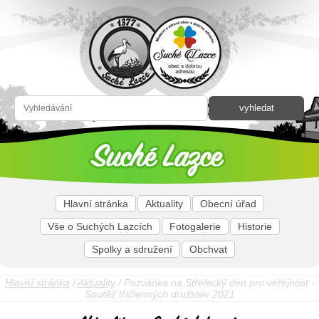
Hlavní stránka
Aktuality
Obecní úřad
Vše o Suchých Lazcích
Fotogalerie
Historie
Spolky a sdružení
Obchvat
Hlavní stránka
/
Aktuality
/ Pozvánka na Střelecký den pro veřejnost -
Soutěž tříčlenných družstev 2021