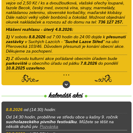
vejce od 2,50 Kč / ks a dvoužloutková, vlašské ořechy loupané,
fazole Becok, český med, ovocná vína, sirupy, marmelády,
nakládanou zeleninu, slovenské korbačíky, maďarské klobásy.
Dále nabízí velký výběr bonbónů a čokolád. Možnost objednání
okurek nakládaček a rozvozu až do domu na tel:
736 127 257.
Hlášení rozhlasu - úterý 4.8.2026:
1)
V sobotu
8.8.2026
od 7:00 hodin do 24:00 dojde k
přesunutí
zastávky
v Suchých Lazcích - "
Suché Lazce Střed
" na ulici
Přerovecká 103/46. Důvodem přesunutí je konání obecní akce.
Děkujeme za pochopení.
2)
Z důvodu kulturní akce pořádané obecním úřadem bude
parkoviště
u obecního úřadu od pátku
7.8.2026
do pondělí
10.8.2025
uzavřeno
.
8.8.2026
od (14:30) hodin:
Od 14:30 hodin, proběhne ve středu obce u kašny 9. ročník
sucholazeckého pivního festiválku
. Můžete se těšit na
několik druhů piv.
Pozvánka