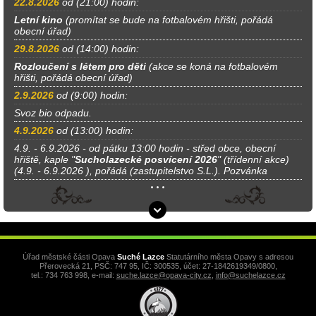
22.8.2026
od (21:00) hodin:
Letní kino
(promítat se bude na fotbalovém hřišti, pořádá
obecní úřad)
29.8.2026
od (14:00) hodin:
Rozloučení s létem pro děti
(akce se koná na fotbalovém
hřišti, pořádá obecní úřad)
2.9.2026
od (9:00) hodin:
Svoz bio odpadu.
4.9.2026
od (13:00) hodin:
4.9. - 6.9.2026 - od pátku 13:00 hodin - střed obce, obecní
hřiště, kaple "
Sucholazecké posvícení 2026
" (třídenní akce)
(4.9. - 6.9.2026 ), pořádá (zastupitelstvo S.L.). Pozvánka
Úřad městské části Opava
Suché Lazce
Statutárního města Opavy s adresou
Přerovecká 21, PSČ: 747 95, IČ: 300535, účet: 27-1842619349/0800,
tel.: 734 763 998, e-mail:
suche.lazce@opava-city.cz
,
info@suchelazce.cz