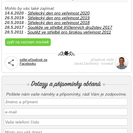
Mohlo by vás také zajímat:
14.6.2020
-
Střelecký den pro veřejnost 2020
26.5.2019
-
Střelecký den pro veřejnost 2019
20.5.2018
-
Střelecký den pro veřejnost 2018
28.5.2017
-
Soutěže ve střelbě tříčlenných družstev 2017
28.5.2011
-
Soutěž ve střelbě pro širokou veřejnost 2011
zpět na seznam novinek
sdílet příspěvek na
příspěvek vložil
Facebooku
David Závěšický - kronikář
Pošlete nám vaše náměty a připomínky, rádi Vám je zodpovíme.