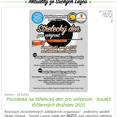
vloženo - 16.6.2021
Pozvánka na Střelecký den pro veřejnost - Soutěž
tříčlenných družstev 2021
Asociace víceúčelových základních organizací - pobočný spolek
Skála Opava - Suché Lazce (dále jen
AVZO
) zve všechny občany