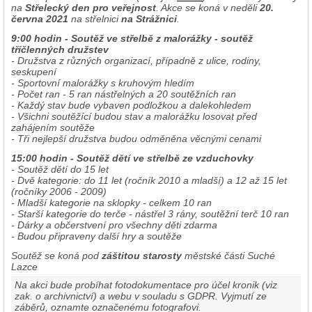
na
Střelecký den pro veřejnost
. Akce se koná v neděli
20.
června 2021
na střelnici
na Strážnici
.
9:00 hodin - Soutěž ve střelbě z malorážky - soutěž
tříčlenných družstev
- Družstva z různých organizací, případně z ulice, rodiny,
seskupení
- Sportovní malorážky s kruhovým hledím
- Počet ran - 5 ran nástřelných a 20 soutěžních ran
- Každý stav bude vybaven podložkou a dalekohledem
- Všichni soutěžící budou stav a malorážku losovat před
zahájením soutěže
- Tři nejlepší družstva budou odměněna věcnými cenami
15:00 hodin - Soutěž dětí ve střelbě ze vzduchovky
- Soutěž dětí do 15 let
- Dvě kategorie: do 11 let (ročník 2010 a mladší) a 12 až 15 let
(ročníky 2006 - 2009)
- Mladší kategorie na sklopky - celkem 10 ran
- Starší kategorie do terče - nástřel 3 rány, soutěžní terč 10 ran
- Dárky a občerstvení pro všechny děti zdarma
- Budou připraveny další hry a soutěže
Soutěž se koná pod
záštitou starosty
městské části Suché
Lazce
Na akci bude probíhat fotodokumentace pro účel kronik (viz
zak. o archivnictví) a webu v souladu s GDPR. Vyjmutí ze
záběrů, oznamte označenému fotografovi.