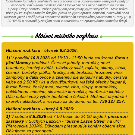
Odesláním formuláře souhlasíte se zpracováním a uchováváním vámi poskytnutých
osobních údajů úřadu městské části Opava Suché Lazce Statutárního města
Opavy. Údaje nebudou zpřístupněny ani poskytnuty jiným subjektům. Máte právo
přístupu ke svým osobním údajům, právo na jejich opravu, doplnění, blokování nebo
likvidaci, jakož i další práva stanovená nařízením Evropského parlamentu a Rady (EU)
2016/679 o ochraně fyzických osob v souvislosti se zpracováním osobních údajů.
Hlášení rozhlasu - čtvrtek 6.8.2026:
1)
V pondělí
10.8.2026
od 13:30 - 13:50 bude soukromá
firma z
jižní Moravy
prodávat: Čerstvé jahody, meruňky, nové
brambory, čerstvý květák, hlávkový salát, rajčata, okurky, cibuli,
česnek, borůvky, jablka, hrušky, zelí, brokolici, hroznové víno,
žampióny a další ovoce a zeleninu dle aktuální nabídky, čerstvá
vejce od 2,50 Kč / ks a dvoužloutková, vlašské ořechy loupané,
fazole Becok, český med, ovocná vína, sirupy, marmelády,
nakládanou zeleninu, slovenské korbačíky, maďarské klobásy.
Dále nabízí velký výběr bonbónů a čokolád. Možnost objednání
okurek nakládaček a rozvozu až do domu na tel:
736 127 257.
Hlášení rozhlasu - úterý 4.8.2026:
1)
V sobotu
8.8.2026
od 7:00 hodin do 24:00 dojde k
přesunutí
zastávky
v Suchých Lazcích - "
Suché Lazce Střed
" na ulici
Přerovecká 103/46. Důvodem přesunutí je konání obecní akce.
Děkujeme za pochopení.