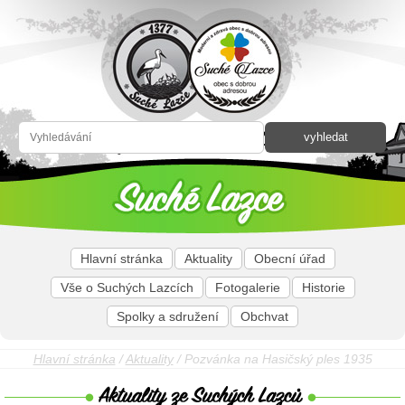
Hlavní stránka
Aktuality
Obecní úřad
Vše o Suchých Lazcích
Fotogalerie
Historie
Spolky a sdružení
Obchvat
Hlavní stránka
/
Aktuality
/ Pozvánka na Hasičský ples 1935