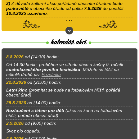
2)
Z důvodu kulturní akce pořádané obecním úřadem bude
parkoviště
u obecního úřadu od pátku
7.8.2026
do pondělí
10.8.2025
uzavřeno
.
8.8.2026
od (14:30) hodin:
Od 14:30 hodin, proběhne ve středu obce u kašny 9. ročník
sucholazeckého pivního festiválku
. Můžete se těšit na
několik druhů piv.
Pozvánka
22.8.2026
od (21:00) hodin:
Letní kino
(promítat se bude na fotbalovém hřišti, pořádá
obecní úřad)
29.8.2026
od (14:00) hodin:
Rozloučení s létem pro děti
(akce se koná na fotbalovém
hřišti, pořádá obecní úřad)
2.9.2026
od (9:00) hodin:
Svoz bio odpadu.
4.9.2026
od (13:00) hodin: