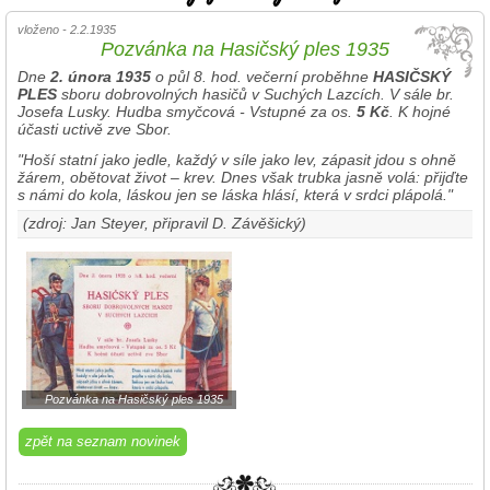
vloženo - 2.2.1935
Pozvánka na Hasičský ples 1935
Dne
2. února 1935
o půl 8. hod. večerní proběhne
HASIČSKÝ
PLES
sboru dobrovolných hasičů v Suchých Lazcích. V sále br.
Josefa Lusky. Hudba smyčcová - Vstupné za os.
5 Kč
. K hojné
účasti uctivě zve Sbor.
"Hoší statní jako jedle, každý v síle jako lev, zápasit jdou s ohně
žárem, obětovat život – krev. Dnes však trubka jasně volá: přijďte
s námi do kola, láskou jen se láska hlásí, která v srdci plápolá."
(zdroj: Jan Steyer, připravil D. Závěšický)
Pozvánka na Hasičský ples 1935
zpět na seznam novinek