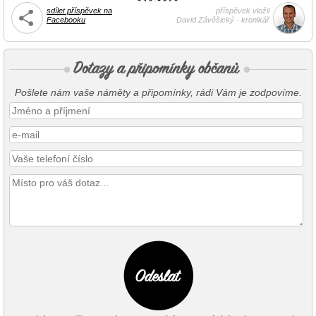
sdílet příspěvek na
příspěvek vložil
Facebooku
David Závěšický - kronikář
Pošlete nám vaše náměty a připomínky, rádi Vám je zodpovíme.