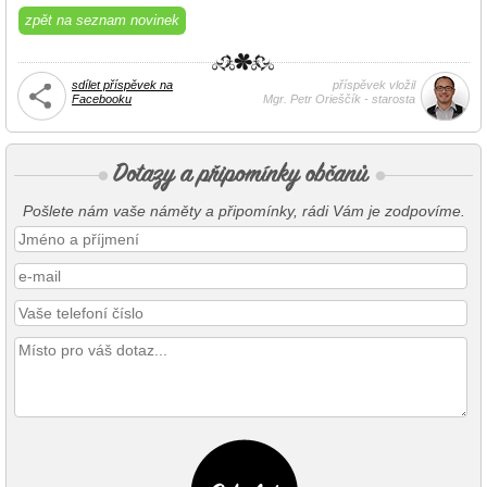
zpět na seznam novinek
sdílet příspěvek na
příspěvek vložil
Facebooku
Mgr. Petr Orieščík - starosta
Pošlete nám vaše náměty a připomínky, rádi Vám je zodpovíme.