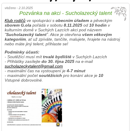
vloženo - 2.10.2025
Pozvánka na akci - Sucholazecký talent
Klub rodičů
ve spolupráci s
obecním úřadem
a pěveckým
sborem G.ola
pořádá v sobotu
8.11.2025
od
10 hodin
v
kulturním domě v Suchých Lazcích akci pod názvem
"
Sucholazecký talent
". Akce je otevřena
všem věkovým
kategoriím
, ať už zpíváte, tančíte, malujete, hrajete na nástroj
nebo máte jiný telent, přihlaste se!
Podmínky účasti:
- Soutěžící musí mít
trvalé bydliště
v Suchých Lazcích
- Přihlášky zasílejte
do 30. října 2025
na e-mail
sucholazeckytalent@gmail.com
- maximální čas na vystoupení je
4-7 minut
- maximální počet
soutěžících
pro konání akce je
10
Vstupné dobrovolné.