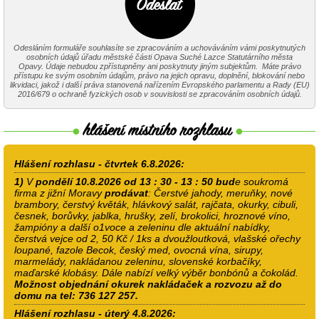
Odesláním formuláře souhlasíte se zpracováním a uchováváním vámi poskytnutých
osobních údajů úřadu městské části Opava Suché Lazce Statutárního města
Opavy. Údaje nebudou zpřístupněny ani poskytnuty jiným subjektům. Máte právo
přístupu ke svým osobním údajům, právo na jejich opravu, doplnění, blokování nebo
likvidaci, jakož i další práva stanovená nařízením Evropského parlamentu a Rady (EU)
2016/679 o ochraně fyzických osob v souvislosti se zpracováním osobních údajů.
Hlášení rozhlasu - čtvrtek 6.8.2026:
1)
V
pondělí 10.8.2026 od 13 : 30 - 13 : 50 bud
e soukromá
firma z jižní Moravy
prodávat
: Čerstvé jahody, meruňky, nové
brambory, čerstvý květák, hlávkový salát, rajčata, okurky, cibuli,
česnek, borůvky, jablka, hrušky, zelí, brokolici, hroznové víno,
žampióny a další o1voce a zeleninu dle aktuální nabídky,
čerstvá vejce od 2, 50 Kč / 1ks a dvoužloutková, vlašské ořechy
loupané, fazole Becok, český med, ovocná vína, sirupy,
marmelády, nakládanou zeleninu, slovenské korbačíky,
maďarské klobásy. Dále nabízí velký výběr bonbónů a čokolád.
Možnost objednání okurek nakládaček a rozvozu až do
domu na tel: 736 127 257.
Hlášení rozhlasu - úterý 4.8.2026: