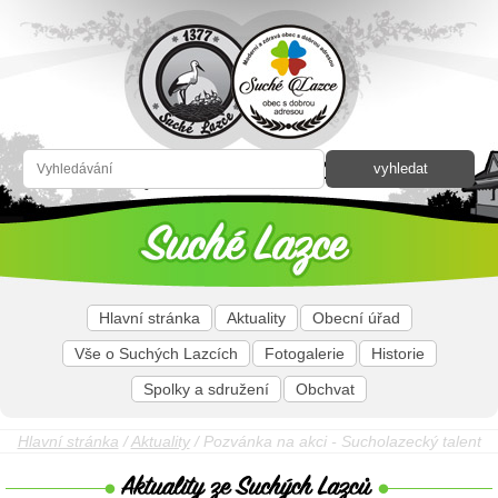
Hlavní stránka
Aktuality
Obecní úřad
Vše o Suchých Lazcích
Fotogalerie
Historie
Spolky a sdružení
Obchvat
Hlavní stránka
/
Aktuality
/ Pozvánka na akci - Sucholazecký talent