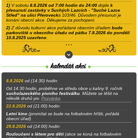
1)
V sobotu
8.8.2026 od 7:00 hodin do 24:00
dojde
k
přesunutí zastávky v Suchých Lazcích - "Suché Lazce
Střed" na ulici Přeroveck
á 103/46. Důvodem přesunutí je
konání obecní akce. Děkujeme za pochopení.
2)
Z důvodu kulturní akce pořádané obecním úřadem
bude
parkoviště u obecního úřadu od pátku 7.8.2026 do pondělí
10.8.2025 uzavřeno
.
8.8.2026
od (14:30) hodin:
Od 14:30 hodin, proběhne ve středu obce u kašny 9. ročník
sucholazeckého pivního festiválku
. Můžete se těšit na
několik druhů piv.
Pozvánka
22.8.2026
od (21:00) hodin:
Letní kino
(promítat se bude na fotbalovém hřišti, pořádá
obecní úřad)
29.8.2026
od (14:00) hodin:
Rozloučení s létem pro děti
(akce se koná na fotbalovém