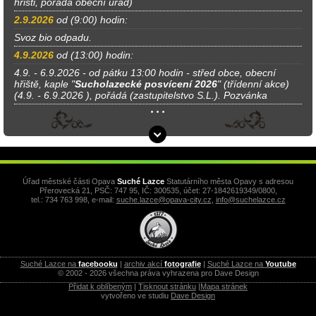
hřišti, pořádá obecní úřad)
2.9.2026
od (9:00) hodin:
Svoz bio odpadu.
4.9.2026
od (13:00) hodin:
4.9. - 6.9.2026 - od pátku 13:00 hodin - střed obce, obecní
hřiště, kaple "
Sucholazecké posvícení 2026
" (třídenní akce)
(4.9. - 6.9.2026 ), pořádá (zastupitelstvo S.L.). Pozvánka
Úřad městské části Opava
Suché Lazce
Statutárního města Opavy s adresou
Přerovecká 21, PSČ: 747 95, IČ: 300535, účet: 27-1842619349/0800,
tel.: 734 763 998, e-mail:
suche.lazce@opava-city.cz
,
info@suchelazce.cz
Suché Lazce na
facebooku
|
archiv akcí
fotografie
|
Suché Lazce na
Youtube
© 2002 - 2026 všechna práva vyhrazena pro Dave Design
Přidat k oblíbeným
|
Tisknout stránku
|
Mapa stránek
vytvořeno ve studiu
Dave Design