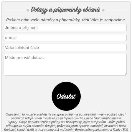
Pošlete nám vaše náměty a připomínky, rádi Vám je zodpovíme.
Odesláním formuláře souhlasíte se zpracováním a uchováváním vámi poskytnutých
osobních údajů úřadu městské části Opava Suché Lazce Statutárního města
Opavy. Údaje nebudou zpřístupněny ani poskytnuty jiným subjektům. Máte právo
přístupu ke svým osobním údajům, právo na jejich opravu, doplnění, blokování nebo
likvidaci, jakož i další práva stanovená nařízením Evropského parlamentu a Rady (EU)