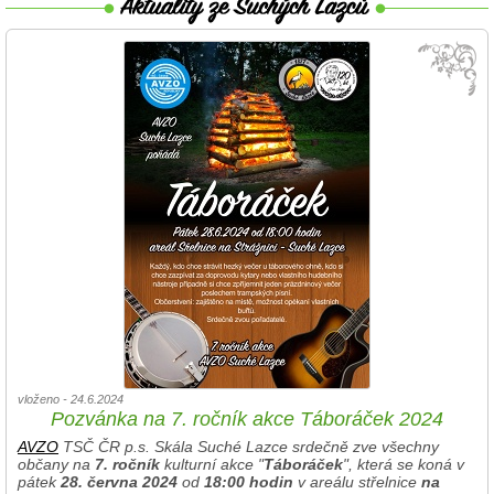
vloženo - 24.6.2024
Pozvánka na 7. ročník akce Táboráček 2024
AVZO
TSČ ČR p.s. Skála Suché Lazce srdečně zve všechny
občany na
7. ročník
kulturní akce "
Táboráček
", která se koná v
pátek
28. června 2024
od
18:00 hodin
v areálu střelnice
na