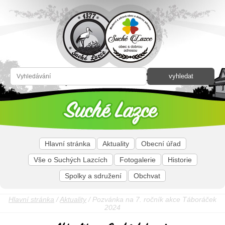
Hlavní stránka
Aktuality
Obecní úřad
Vše o Suchých Lazcích
Fotogalerie
Historie
Spolky a sdružení
Obchvat
Hlavní stránka
/
Aktuality
/ Pozvánka na 7. ročník akce Táboráček
2024