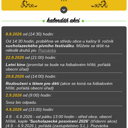
8.8.2026
od (14:30) hodin:
Od 14:30 hodin, proběhne ve středu obce u kašny 9. ročník
sucholazeckého pivního festiválku
. Můžete se těšit na
několik druhů piv.
Pozvánka
22.8.2026
od (21:00) hodin:
Letní kino
(promítat se bude na fotbalovém hřišti, pořádá
obecní úřad)
29.8.2026
od (14:00) hodin:
Rozloučení s létem pro děti
(akce se koná na fotbalovém
hřišti, pořádá obecní úřad)
2.9.2026
od (9:00) hodin:
Svoz bio odpadu.
4.9.2026
od (13:00) hodin:
4.9. - 6.9.2026 - od pátku 13:00 hodin - střed obce, obecní
hřiště, kaple "
Sucholazecké posvícení 2026
" (třídenní akce)
(4.9. - 6.9.2026 ), pořádá (zastupitelstvo S.L.). Pozvánka