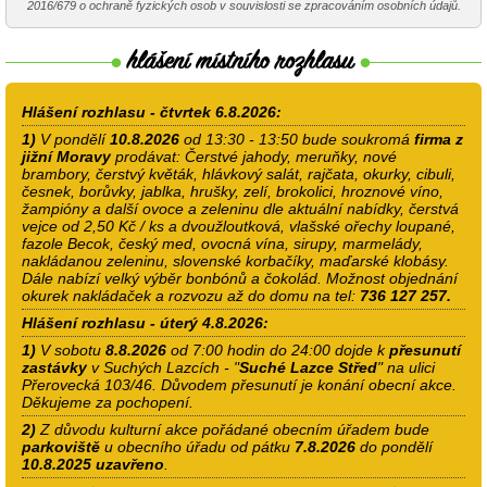
2016/679 o ochraně fyzických osob v souvislosti se zpracováním osobních údajů.
Hlášení rozhlasu - čtvrtek 6.8.2026:
1)
V pondělí
10.8.2026
od 13:30 - 13:50 bude soukromá
firma z
jižní Moravy
prodávat: Čerstvé jahody, meruňky, nové
brambory, čerstvý květák, hlávkový salát, rajčata, okurky, cibuli,
česnek, borůvky, jablka, hrušky, zelí, brokolici, hroznové víno,
žampióny a další ovoce a zeleninu dle aktuální nabídky, čerstvá
vejce od 2,50 Kč / ks a dvoužloutková, vlašské ořechy loupané,
fazole Becok, český med, ovocná vína, sirupy, marmelády,
nakládanou zeleninu, slovenské korbačíky, maďarské klobásy.
Dále nabízí velký výběr bonbónů a čokolád. Možnost objednání
okurek nakládaček a rozvozu až do domu na tel:
736 127 257.
Hlášení rozhlasu - úterý 4.8.2026:
1)
V sobotu
8.8.2026
od 7:00 hodin do 24:00 dojde k
přesunutí
zastávky
v Suchých Lazcích - "
Suché Lazce Střed
" na ulici
Přerovecká 103/46. Důvodem přesunutí je konání obecní akce.
Děkujeme za pochopení.
2)
Z důvodu kulturní akce pořádané obecním úřadem bude
parkoviště
u obecního úřadu od pátku
7.8.2026
do pondělí
10.8.2025
uzavřeno
.