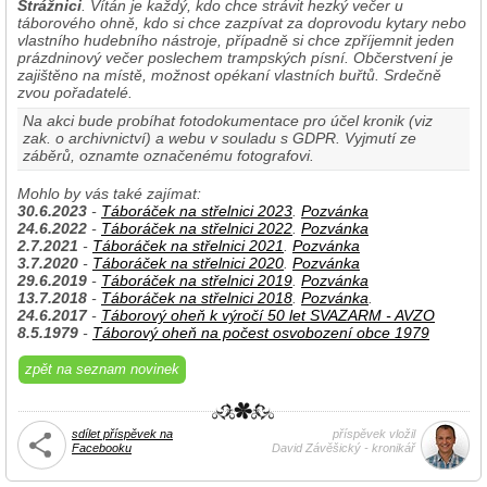
Strážnici
. Vítán je každý, kdo chce strávit hezký večer u
táborového ohně, kdo si chce zazpívat za doprovodu kytary nebo
vlastního hudebního nástroje, případně si chce zpříjemnit jeden
prázdninový večer poslechem trampských písní. Občerstvení je
zajištěno na místě, možnost opékaní vlastních buřtů. Srdečně
zvou pořadatelé.
Na akci bude probíhat fotodokumentace pro účel kronik (viz
zak. o archivnictví) a webu v souladu s GDPR. Vyjmutí ze
záběrů, oznamte označenému fotografovi.
Mohlo by vás také zajímat:
30.6.2023
-
Táboráček na střelnici 2023
.
Pozvánka
24.6.2022
-
Táboráček na střelnici 2022
.
Pozvánka
2.7.2021
-
Táboráček na střelnici 2021
.
Pozvánka
3.7.2020
-
Táboráček na střelnici 2020
.
Pozvánka
29.6.2019
-
Táboráček na střelnici 2019
.
Pozvánka
13.7.2018
-
Táboráček na střelnici 2018
.
Pozvánka
.
24.6.2017
-
Táborový oheň k výročí 50 let SVAZARM - AVZO
8.5.1979
-
Táborový oheň na počest osvobození obce 1979
zpět na seznam novinek
sdílet příspěvek na
příspěvek vložil
Facebooku
David Závěšický - kronikář