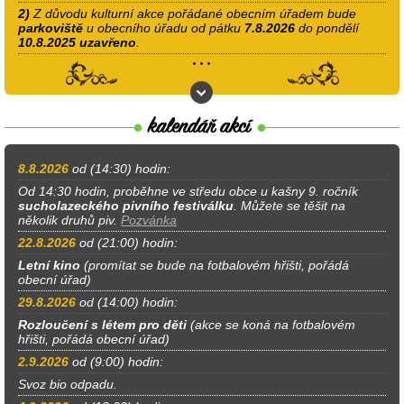
2)
Z důvodu kulturní akce pořádané obecním úřadem bude
parkoviště
u obecního úřadu od pátku
7.8.2026
do pondělí
10.8.2025
uzavřeno
.
8.8.2026
od (14:30) hodin:
Od 14:30 hodin, proběhne ve středu obce u kašny 9. ročník
sucholazeckého pivního festiválku
. Můžete se těšit na
několik druhů piv.
Pozvánka
22.8.2026
od (21:00) hodin:
Letní kino
(promítat se bude na fotbalovém hřišti, pořádá
obecní úřad)
29.8.2026
od (14:00) hodin:
Rozloučení s létem pro děti
(akce se koná na fotbalovém
hřišti, pořádá obecní úřad)
2.9.2026
od (9:00) hodin:
Svoz bio odpadu.