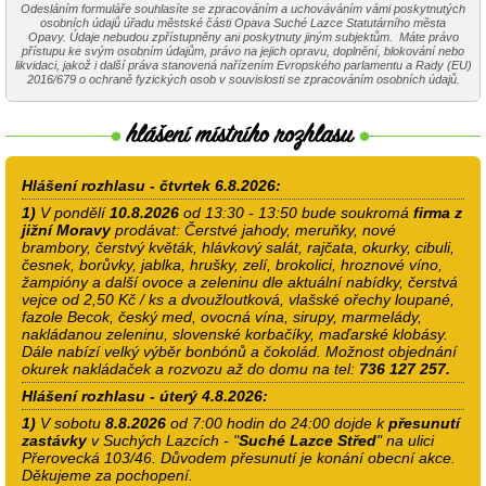
Odesláním formuláře souhlasíte se zpracováním a uchováváním vámi poskytnutých
osobních údajů úřadu městské části Opava Suché Lazce Statutárního města
Opavy. Údaje nebudou zpřístupněny ani poskytnuty jiným subjektům. Máte právo
přístupu ke svým osobním údajům, právo na jejich opravu, doplnění, blokování nebo
likvidaci, jakož i další práva stanovená nařízením Evropského parlamentu a Rady (EU)
2016/679 o ochraně fyzických osob v souvislosti se zpracováním osobních údajů.
Hlášení rozhlasu - čtvrtek 6.8.2026:
1)
V pondělí
10.8.2026
od 13:30 - 13:50 bude soukromá
firma z
jižní Moravy
prodávat: Čerstvé jahody, meruňky, nové
brambory, čerstvý květák, hlávkový salát, rajčata, okurky, cibuli,
česnek, borůvky, jablka, hrušky, zelí, brokolici, hroznové víno,
žampióny a další ovoce a zeleninu dle aktuální nabídky, čerstvá
vejce od 2,50 Kč / ks a dvoužloutková, vlašské ořechy loupané,
fazole Becok, český med, ovocná vína, sirupy, marmelády,
nakládanou zeleninu, slovenské korbačíky, maďarské klobásy.
Dále nabízí velký výběr bonbónů a čokolád. Možnost objednání
okurek nakládaček a rozvozu až do domu na tel:
736 127 257.
Hlášení rozhlasu - úterý 4.8.2026:
1)
V sobotu
8.8.2026
od 7:00 hodin do 24:00 dojde k
přesunutí
zastávky
v Suchých Lazcích - "
Suché Lazce Střed
" na ulici
Přerovecká 103/46. Důvodem přesunutí je konání obecní akce.
Děkujeme za pochopení.