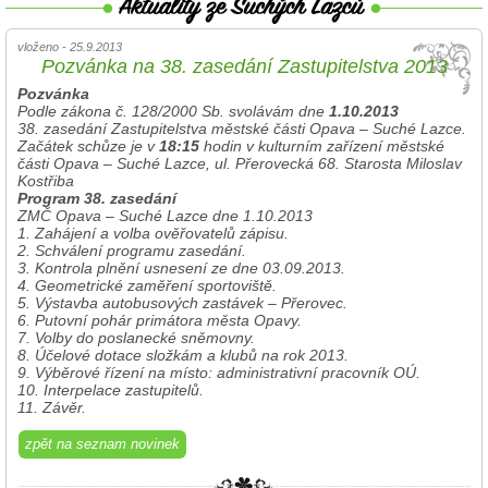
vloženo - 25.9.2013
Pozvánka na 38. zasedání Zastupitelstva 2013
Pozvánka
Podle zákona č. 128/2000 Sb. svolávám dne
1.10.2013
38. zasedání Zastupitelstva městské části Opava – Suché Lazce.
Začátek schůze je v
18:15
hodin v kulturním zařízení městské
části Opava – Suché Lazce, ul. Přerovecká 68. Starosta Miloslav
Kostřiba
Program 38. zasedání
ZMČ Opava – Suché Lazce dne 1.10.2013
1. Zahájení a volba ověřovatelů zápisu.
2. Schválení programu zasedání.
3. Kontrola plnění usnesení ze dne 03.09.2013.
4. Geometrické zaměření sportoviště.
5. Výstavba autobusových zastávek – Přerovec.
6. Putovní pohár primátora města Opavy.
7. Volby do poslanecké sněmovny.
8. Účelové dotace složkám a klubů na rok 2013.
9. Výběrové řízení na místo: administrativní pracovník OÚ.
10. Interpelace zastupitelů.
11. Závěr.
zpět na seznam novinek