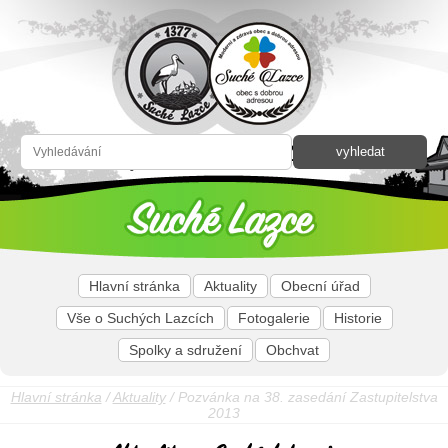
Hlavní stránka
Aktuality
Obecní úřad
Vše o Suchých Lazcích
Fotogalerie
Historie
Spolky a sdružení
Obchvat
Hlavní stránka
/
Aktuality
/ Pozvánka na 38. zasedání Zastupitelstva
2013