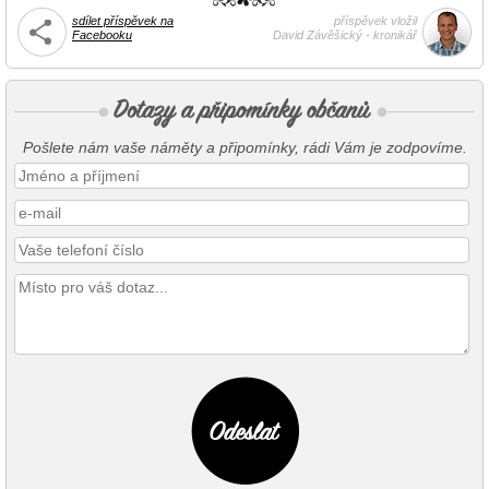
sdílet příspěvek na
příspěvek vložil
Facebooku
David Závěšický - kronikář
Pošlete nám vaše náměty a připomínky, rádi Vám je zodpovíme.